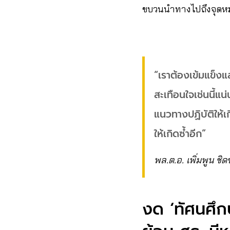
ขบวนนำทางไปถึงจุดห
“เราต้องเข้มแข็งแล
สะเทือนใจเช่นนี้แน่
แนวทางปฏิบัติให้เ
ให้เกิดซ้ำอีก”
พล.ต.อ. เพิ่มพูน ชิ
งด ‘ทัศนศึก