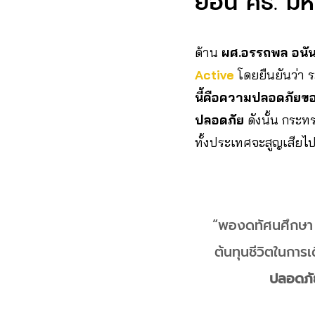
ย้อน ศธ. มีห
ด้าน
ผศ.อรรถพล อนั
Active
โดยยืนยันว่า 
นี้คือความปลอดภัย
ปลอดภัย
ดังนั้น กระทร
ทั้งประเทศจะสูญเสียไป
“พองดทัศนศึกษา ไ
ต้นทุนชีวิตในการเ
ปลอดภัย