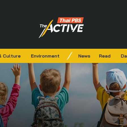
& Culture
Environment
News
Read
Da