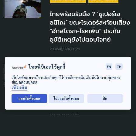
ไทยพร้อมรับมือ ? ‘ซูเปอร์เอ
ลนีโญ’ ขณะไรเดอร์สะท้อนเสี่ยง
"ฮีทสโตรก-โรคเพิ่ม" ประกัน
อุบัติเหตุยังไม่ตอบโจทย์
29 กรกฎาคม 2026
ไทยพีบีเอสใช้คุกกี้
EN
TH
SAFETY
เว็บไซต์ของเรามีการจัดเก็บคุกกี้ โปรดศึกษาเพิ่มเติมที่นโยบายคุ้มครอง
"รถไฟชนรถเมล์" ไม่ใช่
ข้อมูลส่วนบุคคล
เหตุสุดวิสัย แนะออกแบบร่วม
เพิ่มเติม
แผนลดความเสี่ยง-หยุด
ยอมรับทั้งหมด
ไม่ยอมรับทั้งหมด
ปิด
พฤติกรรม "ขอไปก่อน"
17 พฤษภาคม 2026
DISASTER
DECENTRALIZATION