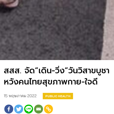
สสส. จัด”เดิน-วิ่ง”วันวิสาขบูชา
หวังคนไทยสุขภาพกาย-ใจดี
15 พฤษภาคม 2022
PUBLIC HEALTH