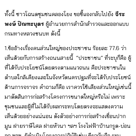
ทั้งนี้ ชาวโฉนดชุมชนคลองโยง ขอชี้แจงกลับไปยัง
จีระ
พงษ์ ปิณฑะบุตร
ผู้อำนวยการสำนักสำรวจและออกแบบ
กรมทางหลวงชนบท ดังนี้
1.ข้ออ้างเรื่องคนส่วนใหญ่ของประชาชน ร้อยละ 77.6 ว่า
เห็นด้วยกับการสร้างถนนสายนี้ “ประชาชน” ที่ระบุก็คือ ผู้
ที่ได้รับประโยชน์โดยตรงตามแนวถนน คือประชาชนใน
ตำบลใกล้เคียงและในจังหวัดนครปฐมที่จะได้รับประโยชน์
ด้านการจราจร คำถามก็คือ เราควรใช้เสียงส่วนใหญ่เช่นนี้
มาตัดสินการก่อสร้างโครงการขนาดใหญ่หรือไม่ เพราะ
ชุมชนและผู้ที่ไม่ได้รับผลกระทบโดยตรงจะแสดงความ
เห็นด้วยอย่างแน่นอน ดังตัวอย่างการก่อสร้างเขื่อนปาก
มูน ฝายราษีไศล ฝายหัวนา ฯลฯ โรงไฟฟ้าบ้านกรูด-บ่อน
อก ฯลฯ ผู้ดำเนินโครงการปฏิบัติเช่นเดียวกันคือ ระบุ