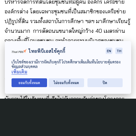
บริหารจัดการที่ดินโดยชุมชนที่มีผู้คน องค์กร เครือข่าย
องค์กรต่าง โดยเฉพาะชุมชนที่เป็นสมาชิกของเครือข่าย
ปฏิรูปที่ดิน รวมทั้งสถาบันการศึกษา ฯลฯ มาศึกษาเรียนรู้
จำนวนมาก การตัดถนนขนาดใหญ่กว้าง 40 เมตรผ่าน
กลางพื้นที่โฉนดชุมชน จะทำลายระบบนิเวศของชุมชน
เกษตรกรรมส่งผลกระทบต่อชีวิตขของผู้คนซึ่งทำ
ไทยพีบีเอสใช้คุกกี้
EN
TH
เกษตรกรรมด้านอาชีพ รายได้ ฯลฯ ถนนฯ จะสร้างความ
เว็บไซต์ของเรามีการจัดเก็บคุกกี้ โปรดศึกษาเพิ่มเติมที่นโยบายคุ้มครอง
ข้อมูลส่วนบุคคล
ยากลำบากให้กับชีวิตผู้คนซึ่งเป็นเกษตรกร และส่งผลกระ
เพิ่มเติม
ทบต่อความเป็นโฉนดชุมชนที่จะล่มสลายไปจากผลของ
ยอมรับทั้งหมด
ไม่ยอมรับทั้งหมด
ปิด
ความเปลี่ยนแปลงในที่สุด ประเด็นสำคัญเหล่านี้ไม่ได้ถูก
นับรวมไว้ในต้นทุนที่เสียไปกับความคุ้มค่าของโครงการ
สุดท้ายนี้ เราขออย่าอ้างจำนวนมือเสียงส่วนใหญ่ของนัก
เก็งกำไร นักค้าที่ดิน นักธุรกิจอสังหาริมทรัพย์ และคนใน
เมืองที่มีปัญหาจราจร เพื่อทำลายพื้นที่เกษตรกรรมซึ่งรัฐ