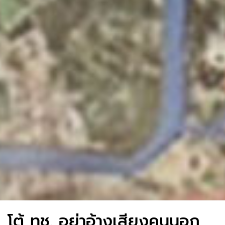
โต้ ทช. อย่าอ้างเสียงคนนอก