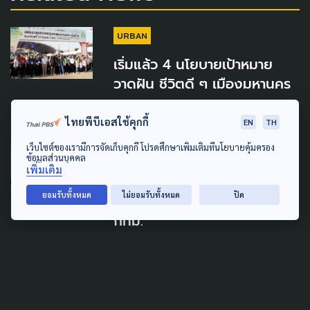
URBAN
เริ่มแล้ว 4 นโยบายเป้าหมาย
วาดฝัน ชีวิตดี ๆ เมืองมหานคร
31 มีนาคม 2024
ไทยพีบีเอสใช้คุกกี้
EN
TH
เว็บไซต์ของเรามีการจัดเก็บคุกกี้ โปรดศึกษาเพิ่มเติมที่นโยบายคุ้มครอง
SOCIAL MOVEMENT
เลือกตั้งผู้ว่าฯ65
ข้อมูลส่วนบุคคล
เพิ่มเติม
1 เดือน นโยบายชัชชาติ ภาค
ยอมรับทั้งหมด
ไม่ยอมรับทั้งหมด
ปิด
ประชาชนมองการไปต่อของ
กทม.
3 กรกฎาคม 2022
DECENTRALIZATION
POLITICS