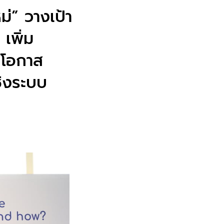
่” วางเป้า
เพิ่ม
งโอกาส
ชิงระบบ