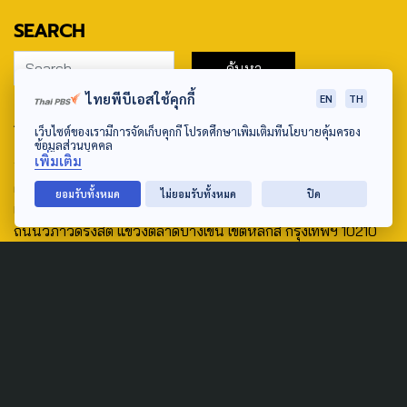
SEARCH
ไทยพีบีเอสใช้คุกกี้
EN
TH
ABOUT US & CONTACT US
เว็บไซต์ของเรามีการจัดเก็บคุกกี้ โปรดศึกษาเพิ่มเติมที่นโยบายคุ้มครอง
ข้อมูลส่วนบุคคล
Address:
เพิ่มเติม
ศูนย์สื่อสารวาระทางสังคมและนโยบายสาธารณะ องค์การกระจาย
ยอมรับทั้งหมด
ไม่ยอมรับทั้งหมด
ปิด
เสียงและแพร่ภาพสาธารณะแห่งประเทศไทย (สำนักงานใหญ่) 145
ถนนวิภาวดีรังสิต แขวงตลาดบางเขน เขตหลักสี่ กรุงเทพฯ 10210
email: TheActive@thaipbs.or.th
tel: 0-2790-2615