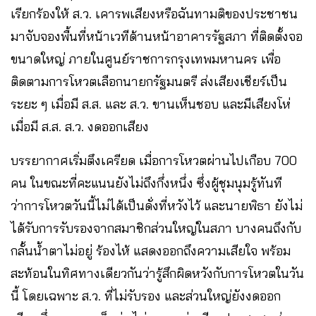
เรียกร้องให้ ส.ว. เคารพเสียงหรือฉันทามติของประชาชน
มาจับจองพื้นที่หน้าเวทีด้านหน้าอาคารรัฐสภา ที่ติดตั้งจอ
ขนาดใหญ่ ภายในศูนย์ราชการกรุงเทพมหานคร เพื่อ
ติดตามการโหวตเลือกนายกรัฐมนตรี ส่งเสียงเชียร์เป็น
ระยะ ๆ เมื่อมี ส.ส. และ ส.ว. ขานเห็นชอบ และมีเสียงโห่
เมื่อมี ส.ส. ส.ว. งดออกเสียง
บรรยากาศเริ่มตึงเครียด เมื่อการโหวตผ่านไปเกือบ 700
คน ในขณะที่คะแนนยังไม่ถึงกึ่งหนึ่ง ซึ่งผู้ชุมนุมรู้ทันที
ว่าการโหวตวันนี้ไม่ได้เป็นดั่งที่หวังไว้ และนายพิธา ยังไม่
ได้รับการรับรองจากสมาชิกส่วนใหญ่ในสภา บางคนถึงกับ
กลั้นน้ำตาไม่อยู่ ร้องไห้ แสดงออกถึงความเสียใจ พร้อม
สะท้อนในทิศทางเดียวกันว่ารู้สึกผิดหวังกับการโหวตในวัน
นี้ โดยเฉพาะ ส.ว. ที่ไม่รับรอง และส่วนใหญ่ยังงดออก