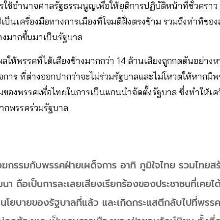
ารใช้อำนาจศาลรัฐธรรมนูญเพื่อให้ยุติการปฏิบัติหน้าที่ชั่วคร
้เป็นเครื่องมือทางการเมืองที่โจมตีฝั่งตรงข้าม รวมถึงท่าทีของ
ข้างมากขึ้นมาเป็นรัฐบาล
ลให้พรรคที่ได้เสียงข้างมากกว่า 14 ล้านเสียงถูกกดดันอย่าง
จการ ที่ต่างออกปากว่าจะไม่ร่วมรัฐบาลและไม่โหวตให้หากมีพ
งพรรคเพื่อไทยในการเป็นแกนนำจัดตั้งรัฐบาล ซึ่งทำให้เคร
จากพรรคร่วมรัฐบาล
งฆกรรมกับพรรคฝ่ายเผด็จการ อาทิ ภูมิใจไทย รวมไทยสร
ฒนา ถือเป็นการละเลยเสียงเรียกร้องของประชาชนที่เคยไ
นโยบายของรัฐบาลที่แล้ว และเกิดกระแสตีกลับไปที่พรรคก้