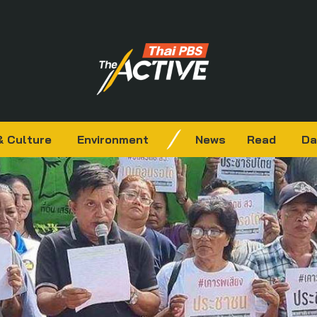
& Culture
Environment
News
Read
Da