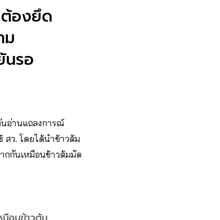
ต้องยึด
าม
ยันรอ
มกันอ่านแถลงการณ์
์ สว. โดยได้นำข้าวต้ม
ากกันเหมือนข้าวต้มมัด
หมือนข้าวต้ม