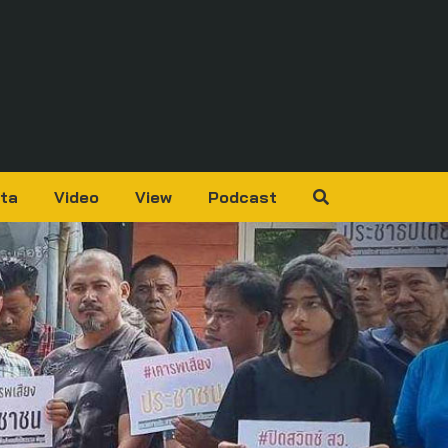
ta
Video
View
Podcast