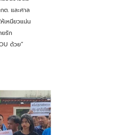
 กกต. และศาล
ห้เหนียวแน่น
ทยรัก
 MOU ด้วย“