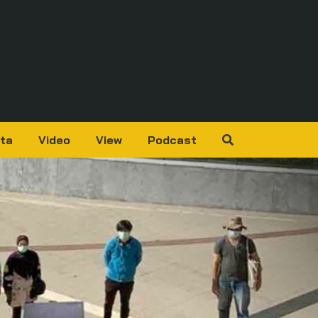
ta
Video
View
Podcast