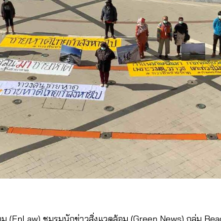
ล้อม (EnLaw) ชมรมนักข่าวสิ่งแวดล้อม (Green News) กลุ่ม Bea