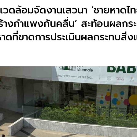
่งแวดล้อมจัดงานเสวนา ‘ชายหาดไ
สร้างกำแพงกันคลื่น’ สะท้อนผลก
าดที่ขาดการประเมินผลกระทบสิ่ง