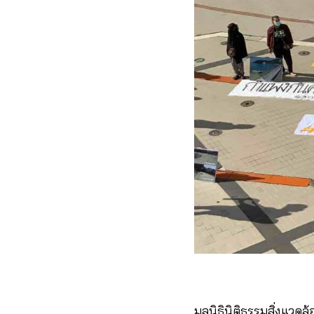
มูลนิธินิติธรรมสิ่งแวด