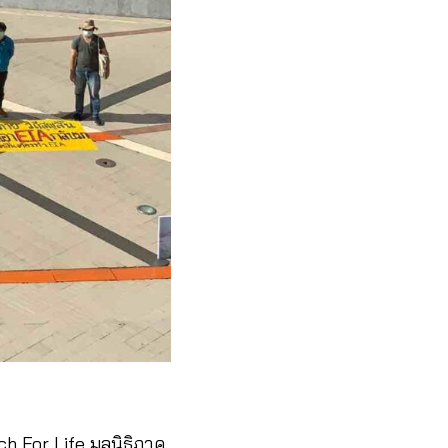
ch For Life มูลนิธิภาค