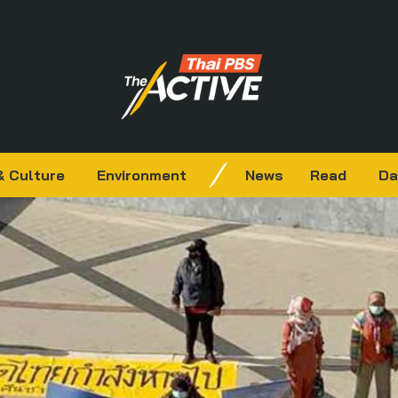
& Culture
Environment
News
Read
Da