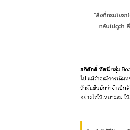
“สิ่งที่กรมโยธา
กลับไปดูว่า 
อภิศักดิ์ ทัศนี
กลุ่ม Be
ไป แม้ว่าจะมีการเติมท
ถ้ามันยืนยันว่าจำเป็
อย่างไรให้เหมาะสม ให