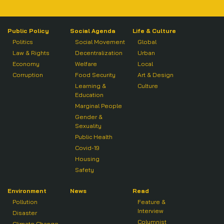
Public Policy
Social Agenda
Life & Culture
Politics
Social Movement
Global
Law & Rights
Decentralization
Urban
Economy
Welfare
Local
Corruption
Food Security
Art & Design
Learning &
Culture
Education
Marginal People
Gender &
Sexuality
Public Health
Covid-19
Housing
Safety
Environment
News
Read
Pollution
Feature &
Interview
Disaster
Columnist
Climate Change