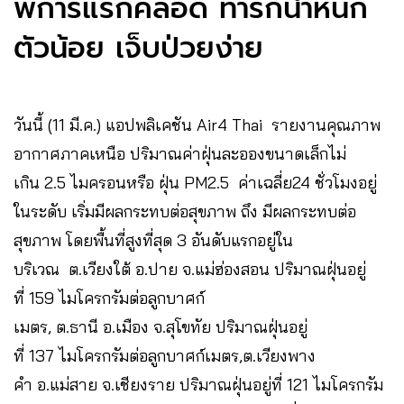
พิการแรกคลอด ทารกน้ำหนัก
ตัวน้อย ​เจ็บป่วยง่าย
วันนี้ (11 มี.ค.) แอปพลิเคชัน Air4 Thai รายงานคุณภาพ
อากาศภาคเหนือ ปริมาณค่าฝุ่นละอองขนาดเล็กไม่
เกิน 2.5 ไมครอนหรือ ฝุ่น PM2.5 ค่าเฉลี่ย24 ชั่วโมงอยู่
ในระดับ เริ่มมีผลกระทบต่อสุขภาพ ถึง มีผลกระทบต่อ
สุขภาพ โดยพื้นที่สูงที่สุด 3 อันดับแรกอยู่ใน
บริเวณ ต.เวียงใต้ อ.ปาย จ.แม่ฮ่องสอน ปริมาณฝุ่นอยู่
ที่ 159 ไมโครกรัมต่อลูกบาศก์
เมตร, ต.ธานี อ.เมือง จ.สุโขทัย ปริมาณฝุ่นอยู่
ที่ 137 ไมโครกรัมต่อลูกบาศก์เมตร,ต.เวียงพาง
คำ อ.แม่สาย จ.เชียงราย ปริมาณฝุ่นอยู่ที่ 121 ไมโครกรัม