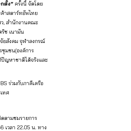
กตั้ง”
ครั้งนี้ จัดโดย
รค้าสตาร์ทอัพไทย
กสว, สำนักงานคณะ
ดริช เนามัน
จัยสังคม จุฬาลงกรณ์
รชุมชน(องค์การ
ก้ปัญหาชาติได้จริงและ
BS ร่วมกับภาคีเครือ
ะเทศ
ติดตามชมรายการ
66 เวลา 22.05 น. ทาง