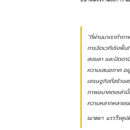
“ที่ผ่านมาเราทำภ
การจัดเวทีเชิงพื้
สงขลา และปัตตานี
ความเสมอภาค อยู่
เศรษฐกิจที่สร้าง
ภาพอนาคตเหล่านี้
ความหลากหลายของผู
ณาตยา แวววีรคุปต