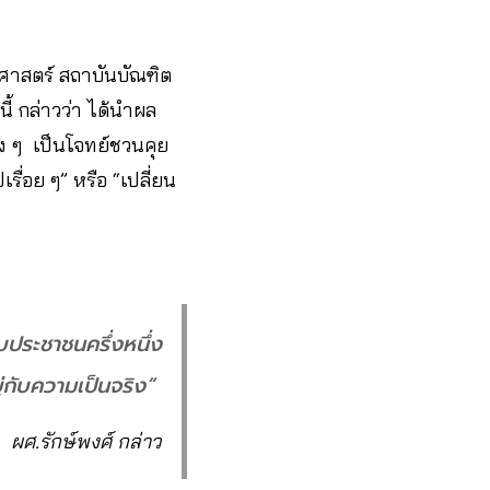
าสตร์ สถาบันบัณฑิต
ี้ กล่าวว่า ได้นำผล
ง ๆ เป็นโจทย์ชวนคุย
ื่อย ๆ” หรือ “เปลี่ยน
ับประชาชนครึ่งหนึ่ง
่กับความเป็นจริง”
ผศ.รักษ์พงศ์ กล่าว