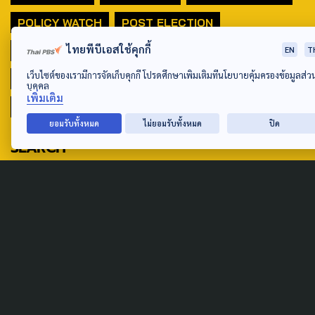
POLICY WATCH
POST ELECTION
ไทยพีบีเอสใช้คุกกี้
PUBLIC POLICY
SOCIAL AGENDA
EN
T
เว็บไซต์ของเรามีการจัดเก็บคุกกี้ โปรดศึกษาเพิ่มเติมที่นโยบายคุ้มครองข้อมูลส่ว
THAIPROTESTS
THE LISTENING
ชายแดนใต้
บุคคล
เพิ่มเติม
มหานครภูมิภาค
ยอมรับทั้งหมด
ไม่ยอมรับทั้งหมด
ปิด
SEARCH
ABOUT US & CONTACT US
Address:
ศูนย์สื่อสารวาระทางสังคมและนโยบายสาธารณะ องค์การกระจาย
เสียงและแพร่ภาพสาธารณะแห่งประเทศไทย (สำนักงานใหญ่) 145
ถนนวิภาวดีรังสิต แขวงตลาดบางเขน เขตหลักสี่ กรุงเทพฯ 10210