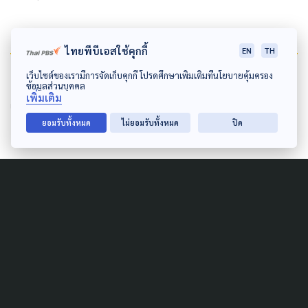
ไทยพีบีเอสใช้คุกกี้
EN
TH
เว็บไซต์ของเรามีการจัดเก็บคุกกี้ โปรดศึกษาเพิ่มเติมที่นโยบายคุ้มครอง
ข้อมูลส่วนบุคคล
อ้างอิง
เพิ่มเติม
ยอมรับทั้งหมด
ไม่ยอมรับทั้งหมด
ปิด
การดูแลจิตใจเด็กหลังเผชิญเหตุการณ์รุนแรง
ข่าวที่เกี่ยวข้อง
วอน “หยุดแชร์ภาพ-แชร์คลิป” ภาพกราดยิง
หนองบัวลำภู เสียชีวิตแล้ว 32 คน
อดีต ตร.กราดยิงหนองบัวลำภู ฆ่าลูก-ภรรยา ก่อนยิง
ตัวตาย
ด่วน ! ยิงในศูนย์เด็กเล็ก จ.หนองบัวลำภู มีผู้เสีย