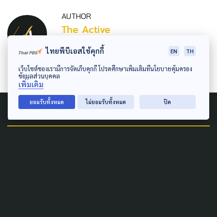
AUTHOR
The Active
กองบรรณาธิการ The Active
ไทยพีบีเอสใช้คุกกี้
EN
TH
เว็บไซต์ของเรามีการจัดเก็บคุกกี้ โปรดศึกษาเพิ่มเติมที่นโยบายคุ้มครอง
ข้อมูลส่วนบุคคล
เพิ่มเติม
ยอมรับทั้งหมด
ไม่ยอมรับทั้งหมด
ปิด
Related News
WELFARE
ECONOMY
LAW & RIGHTS
POLITICS
SOCIAL MOVEMENT
ผู้ประกันตน ม.39 บุก
ก.แรงงาน ทวงถามสูตร CARE
จี้ ‘จุลพันธ์’ นำเข้า ครม. เร่ง