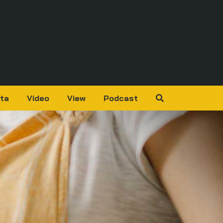
ta
Video
View
Podcast