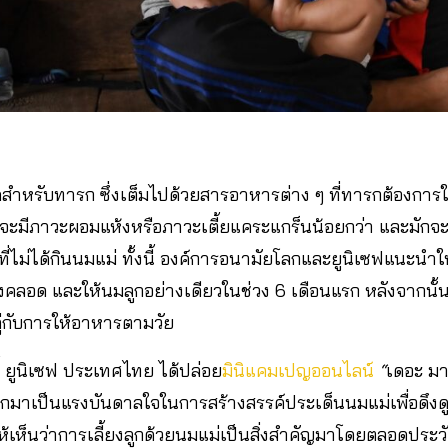
สุดสำหรับทารก ซึ่งเต็มไปด้วยสารอาหารต่าง ๆ ที่ทารกต้องการ
สที่จะมีภาวะผอมแห้งหรือภาวะเตี้ยแคระแกร็นน้อยกว่า และมั
ด็กที่ไม่ได้กินนมแม่ ทั้งนี้ องค์การอนามัยโลกและยูนิเซฟแนะนำใ
งคลอด และให้นมลูกอย่างเดียวในช่วง 6 เดือนแรก หลังจากนั้
คู่กับการให้อาหารตามวัย
้ ยูนิเซฟ ประเทศไทย ได้ปล่อย
มินิแคมเปญออนไลน์
“
เดอะ
มา
กมาเป็นแรงบันดาลใจในการสร้างสรรค์ประเด็นนมแม่เพื่อดึ
เห็นว่าการเลี้ยงลูกด้วยนมแม่เป็นสิ่งสำคัญมาโดยตลอดประว