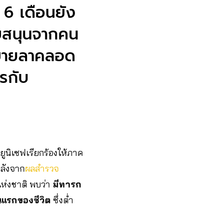
ง 6 เดือนยัง
ับสนุนจากคน
บายลาคลอด
ตรกับ
ยูนิเซฟเรียกร้องให้ภาค
หลังจาก
ผลสำรวจ
แห่งชาติ พบว่า
มีทารก
ือนแรกของชีวิต
ซึ่งต่ำ