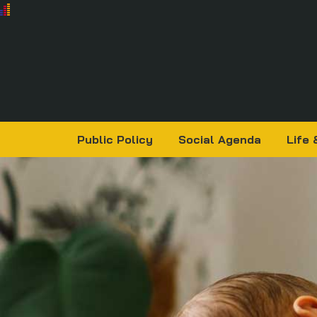
Public Policy
Social Agenda
Life 