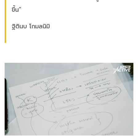
ขึ้น”
ฐิตินบ โกมลนิมิ