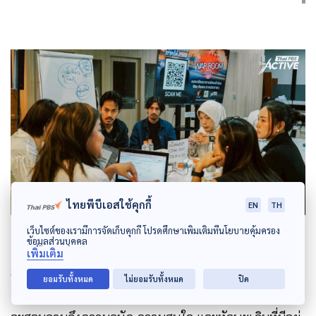
ไทยพีบีเอสใช้คุกกี้
EN
TH
เว็บไซต์ของเรามีการจัดเก็บคุกกี้ โปรดศึกษาเพิ่มเติมที่นโยบายคุ้มครอง
ข้อมูลส่วนบุคคล
เพิ่มเติม
สำหรับการทำงานในเฟสแรกนั้น จะมีการสร้างแบบฟอร์ม
ยอมรับทั้งหมด
ไม่ยอมรับทั้งหมด
ปิด
ออนไลน์สำหรับผู้สนใจงานอาสาสมัคร ภายในแบบฟอร์ม