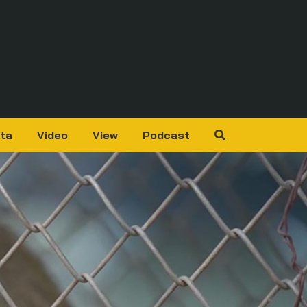
ta
Video
View
Podcast