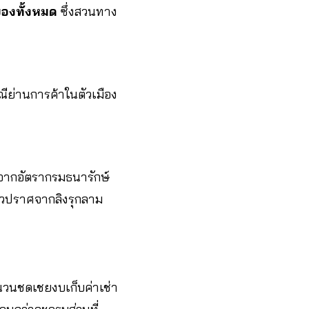
 ของทั้งหมด
ซึ่งสวนทาง
ณีย่านการค้าในตัวเมือง
มจากอัตรากรมธนารักษ์
่าวปราศจากลิงรุกลาม
นวนชดเชยงบเก็บค่าเช่า