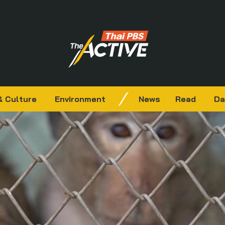
& Culture
Environment
News
Read
Da