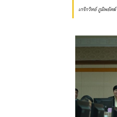
เกริกวิทย์ ภูมิพยัคฆ์