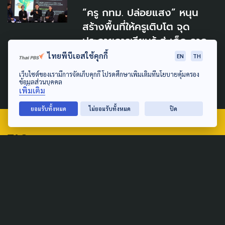
“ครู กทม. ปล่อยแสง” หนุน
สร้างพื้นที่ให้ครูเติบโต จุด
ประกายการเรียนรู้ สู่ เด็ก คาด
หวัง กทม.ต้นแบบกระจายอำนาจ
ไทยพีบีเอสใช้คุกกี้
EN
TH
ด้านการศึกษา
เว็บไซต์ของเรามีการจัดเก็บคุกกี้ โปรดศึกษาเพิ่มเติมที่นโยบายคุ้มครอง
ข้อมูลส่วนบุคคล
19 กรกฎาคม 2026
เพิ่มเติม
ยอมรับทั้งหมด
ไม่ยอมรับทั้งหมด
ปิด
TAG
ACTIVE DATA LAB
ENVIRONMENT
INDIGENOUS
INEQUALITY
LIFE & CULTURE
POLICY WATCH
POST ELECTION
PUBLIC POLICY
SOCIAL AGENDA