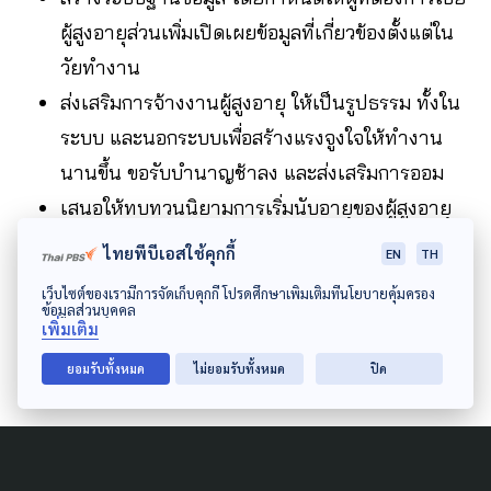
ผู้สูงอายุส่วนเพิ่มเปิดเผยข้อมูลที่เกี่ยวข้องตั้งแต่ใน
วัยทำงาน
ส่งเสริมการจ้างงานผู้สูงอายุ ให้เป็นรูปธรรม ทั้งใน
ระบบ และนอกระบบเพื่อสร้างแรงจูงใจให้ทำงาน
นานขึ้น ขอรับบำนาญช้าลง และส่งเสริมการออม
เสนอให้ทบทวนนิยามการเริ่มนับอายุของผู้สูงอายุ
เพิ่มมากกว่า 60 ปี และขยายเวลาเกษียณอายุ จาก
ไทยพีบีเอสใช้คุกกี้
EN
TH
การทำงาน ทั้งภาครัฐ และเอกชนโดยจำเป็นต้อง
เว็บไซต์ของเรามีการจัดเก็บคุกกี้ โปรดศึกษาเพิ่มเติมที่นโยบายคุ้มครอง
ข้อมูลส่วนบุคคล
แก้ไขกฎหมายบางฉบับ
เพิ่มเติม
ยอมรับทั้งหมด
ไม่ยอมรับทั้งหมด
ปิด
Author