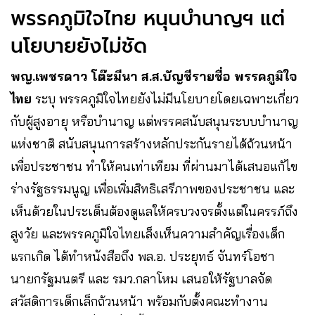
พรรคภูมิใจไทย หนุนบำนาญฯ แต่
นโยบายยังไม่ชัด
พญ.เพชรดาว โต๊ะมีนา ส.ส.บัญชีรายชื่อ พรรคภูมิใจ
ไทย
ระบุ พรรคภูมิใจไทยยังไม่มีนโยบายโดยเฉพาะเกี่ยว
กับผู้สูงอายุ หรือบำนาญ แต่พรรคสนับสนุนระบบบำนาญ
แห่งชาติ สนับสนุนการสร้างหลักประกันรายได้ถ้วนหน้า
เพื่อประชาชน ทำให้คนเท่าเทียม ที่ผ่านมาได้เสนอแก้ไข
ร่างรัฐธรรมนูญ เพื่อเพิ่มสิทธิเสรีภาพของประชาชน และ
เห็นด้วยในประเด็นต้องดูแลให้ครบวงจรตั้งแต่ในครรภ์ถึง
สูงวัย และพรรคภูมิใจไทยเล็งเห็นความสำคัญเรื่องเด็ก
แรกเกิด ได้ทำหนังสือถึง พล.อ. ประยุทธ์ จันทร์โอชา
นายกรัฐมนตรี และ รมว.กลาโหม เสนอให้รัฐบาลจัด
สวัสดิการเด็กเล็กถ้วนหน้า พร้อมกับตั้งคณะทำงาน