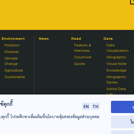
Environment
News
Read
Data
Pollution
Feature &
Data
Interview
Visualization
Disaster
Columnist
Infographic
Climate
Change
Quote
Visual Note
Agriculture
Knowledge
Sustainable
Infographic
Series
Active Data
Lab
คุกกี้
EN
TH
บคุกกี้ โปรดศึกษาเพิ่มเติมที่นโยบายคุ้มครองข้อมูลส่วนบุคคล
ไม