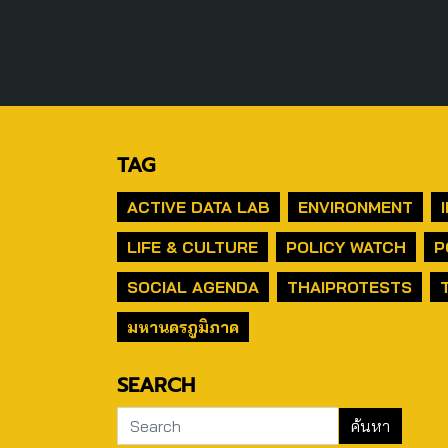
TAG
ACTIVE DATA LAB
ENVIRONMENT
LIFE & CULTURE
POLICY WATCH
P
SOCIAL AGENDA
THAIPROTESTS
มหานครภูมิภาค
SEARCH