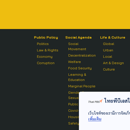
Public Policy
Social Agenda
Life & Culture
Politics
Social
Global
Movement
Law & Rights
Urban
Decentralization
Economy
Local
Welfare
Corruption
Art & Design
Food Security
Culture
Learning &
Education
Marginal People
Gender &
Sexuality
ไทยพีบีเอสใช้
Public Health
Covid-19
เว็บไซต์ของเรามีการจัดเก็
Housing
เพิ่มเติม
Safety