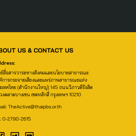
BOUT US & CONTACT US
dress:
นย์สื่อสารวาระทางสังคมและนโยบายสาธารณะ
ค์การกระจายเสียงและแพร่ภาพสาธารณะแห่ง
ะเทศไทย (สำนักงานใหญ่) 145 ถนนวิภาวดีรังสิต
วงตลาดบางเขน เขตหลักสี่ กรุงเทพฯ 10210
ail: TheActive@thaipbs.or.th
l: 0-2790-2615