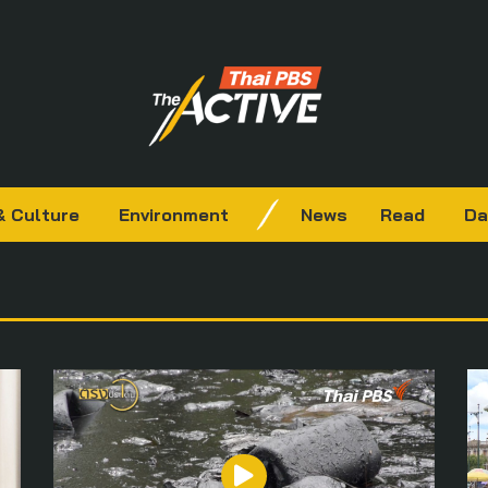
& Culture
Environment
News
Read
Da