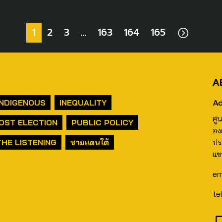
1
2
3
…
163
164
165
A
Ad
INDIGENOUS
INEQUALITY
ศู
OST ELECTION
PUBLIC POLICY
อง
THE LISTENING
ชายแดนใต้
ปร
แข
em
te