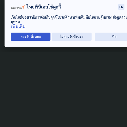
ไทยพีบีเอสใช้คุกกี้
EN
Environment
News
Read
Pollution
Feature &
เว็บไซต์ของเรามีการจัดเก็บคุกกี้ โปรดศึกษาเพิ่มเติมที่นโยบายคุ้มครองข้อมูลส่ว
บุคคล
Interview
Disaster
เพิ่มเติม
Columnist
Climate Change
Quote
Agriculture
ยอมรับทั้งหมด
ไม่ยอมรับทั้งหมด
ปิด
Sustainable
Data
Video
View
Data
Short Clip &
Gallery
Visualization
Interview
Photo Essay
Infographic
The Explainer
Visual Note
Learning
Journey
Knowledge
On The Road
Infographic
Series
Documentary
Series
Active Data Lab
Live & Public
Forum
On air Clip