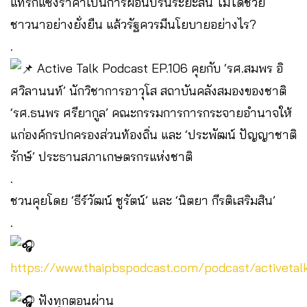
แทรกแซงราคาเป็นการผ่อนปรนระยะสั้น ไม่ได้ช่วย
ชาวนาอย่างยั่งยืน แล้วรัฐควรมีนโยบายอย่างไร?
.
Active Talk Podcast EP.106 คุยกับ ‘รศ.สมพร อิ
ศวิลานนท์’ นักวิชาการอาวุโส สถาบันคลังสมองของชาติ
‘รศ.ธนพร ศรียากูล’ คณะกรรมการการกระจายอำนาจให้
แก่องค์กรปกครองส่วนท้องถิ่น และ ‘ประพัฒน์ ปัญญาชาติ
รักษ์’ ประธานสภาเกษตรกรแห่งชาติ
.
ชวนคุยโดย ‘ธีร์วัฒน์ ชูรัตน์’ และ ‘นิตยา กีรติเสริมสิน’
.
https://www.thaipbspodcast.com/podcast/activetal
ฟังทุกตอนผ่าน