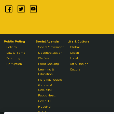
Public Policy
Social Agenda
Life & Culture
Politics
Social Movement
Global
Law & Rights
Decentralization
Urban
Economy
Welfare
Local
Corruption
Food Security
Art & Design
Learning &
Culture
Education
Marginal People
Gender &
Sexuality
Public Health
Covid-19
Housing
Safety