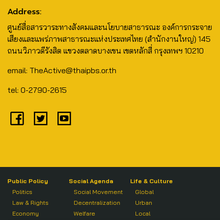
Address:
ศูนย์สื่อสารวาระทางสังคมและนโยบายสาธารณะ องค์การกระจาย
เสียงและแพร่ภาพสาธารณะแห่งประเทศไทย (สำนักงานใหญ่) 145
ถนนวิภาวดีรังสิต แขวงตลาดบางเขน เขตหลักสี่ กรุงเทพฯ 10210
email: TheActive@thaipbs.or.th
tel: 0-2790-2615
Public Policy
Social Agenda
Life & Culture
Politics
Social Movement
Global
Law & Rights
Decentralization
Urban
Economy
Welfare
Local