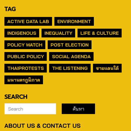
TAG
ACTIVE DATA LAB
ENVIRONMENT
INDIGENOUS
INEQUALITY
LIFE & CULTURE
POLICY WATCH
POST ELECTION
PUBLIC POLICY
SOCIAL AGENDA
THAIPROTESTS
THE LISTENING
ชายแดนใต้
มหานครภูมิภาค
SEARCH
ABOUT US & CONTACT US