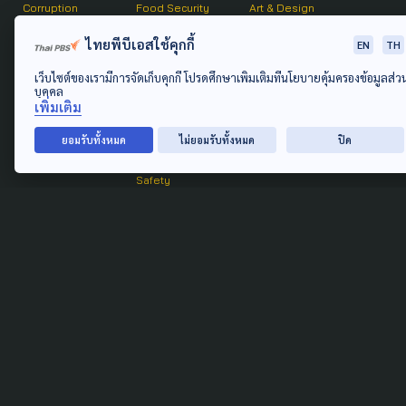
Corruption
Food Security
Art & Design
Learning &
Culture
ไทยพีบีเอสใช้คุกกี้
Education
EN
TH
Marginal People
เว็บไซต์ของเรามีการจัดเก็บคุกกี้ โปรดศึกษาเพิ่มเติมที่นโยบายคุ้มครองข้อมูลส่ว
Gender &
บุคคล
Sexuality
เพิ่มเติม
Public Health
Covid-19
ยอมรับทั้งหมด
ไม่ยอมรับทั้งหมด
ปิด
Housing
Safety
Environment
News
Read
Pollution
Feature &
Interview
Disaster
Columnist
Climate Change
Quote
Agriculture
Sustainable
Data
Video
View
Data
Short Clip &
Gallery
Visualization
Interview
Photo Essay