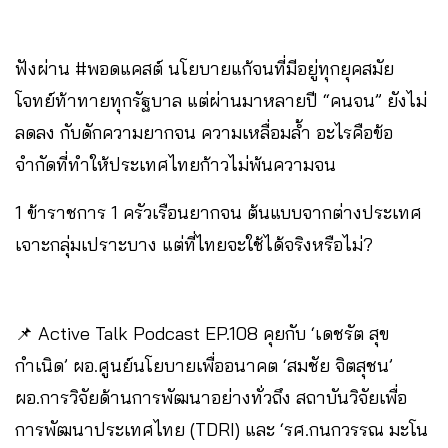
ฟังผ่าน #พอดแคสต์ นโยบายแก้จนที่มีอยู่ทุกยุคสมัย
โจทย์ท้าทายทุกรัฐบาล แต่ผ่านมาหลายปี “คนจน” ยังไม่
ลดลง กับดักความยากจน ความเหลื่อมล้ำ อะไรคือข้อ
จำกัดที่ทำให้ประเทศไทยก้าวไม่พ้นความจน
1 ข้าราชการ 1 ครัวเรือนยากจน ต้นแบบจากต่างประเทศ
เจาะกลุ่มเปราะบาง แต่ที่ไทยจะใช้ได้จริงหรือไม่?
📌 Active Talk Podcast EP.108 คุยกับ ‘เดชรัต สุข
กำเนิด’ ผอ.ศูนย์นโยบายเพื่ออนาคต ‘สมชัย จิตสุชน’
ผอ.การวิจัยด้านการพัฒนาอย่างทั่วถึง สถาบันวิจัยเพื่อ
การพัฒนาประเทศไทย (TDRI) และ ‘รศ.กนกวรรณ มะโน