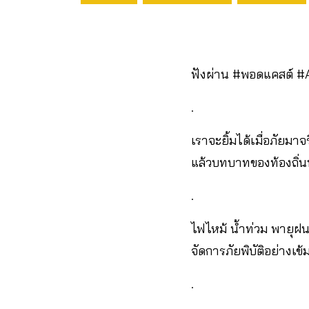
ฟังผ่าน #พอดแคสต์ #Act
.
เราจะยิ้มได้เมื่อภัยมาจ
แล้วบทบาทของท้องถิ่น
.
ไฟไหม้ น้ำท่วม พายุฝน
จัดการภัยพิบัติอย่างเข้
.