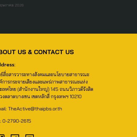
พฤษภาคม 2026
BOUT US & CONTACT US
dress:
นย์สื่อสารวาระทางสังคมและนโยบายสาธารณะ
ค์การกระจายเสียงและแพร่ภาพสาธารณะแห่ง
ะเทศไทย (สำนักงานใหญ่) 145 ถนนวิภาวดีรังสิต
วงตลาดบางเขน เขตหลักสี่ กรุงเทพฯ 10210
ail: TheActive@thaipbs.or.th
l: 0-2790-2615