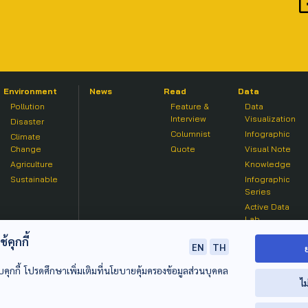
Environment
News
Read
Data
Pollution
Feature &
Data
Interview
Visualization
Disaster
Columnist
Infographic
Climate
Change
Quote
Visual Note
Agriculture
Knowledge
Sustainable
Infographic
Series
Active Data
Lab
คุกกี้
EN
TH
บคุกกี้ โปรดศึกษาเพิ่มเติมที่นโยบายคุ้มครองข้อมูลส่วนบุคคล
ไม