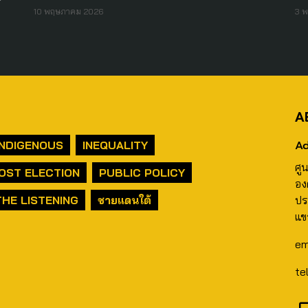
10 พฤษภาคม 2026
3 
A
Ad
INDIGENOUS
INEQUALITY
ศู
OST ELECTION
PUBLIC POLICY
อง
THE LISTENING
ชายแดนใต้
ปร
แข
em
te