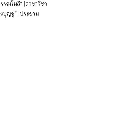
สุวรรณโมลี” |สาขาวิชา
องบุญชู” |ประธาน