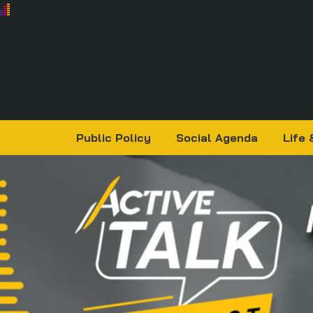
Public Policy
Social Agenda
Life 