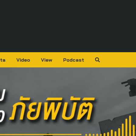
ta
Video
View
Podcast