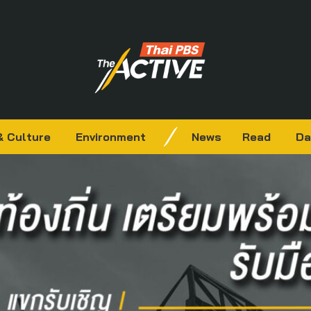
& Culture
Environment
News
Read
Da