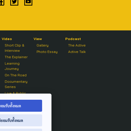
Video
View
Podcast
Short Clip &
Gallery
The Active
Interview
Photo Essay
Active Talk
The Explainer
Learning
Journey
On The Road
Documentary
Series
Live & Public
Forum
On air Clip
ยอมรับทั้งหมด
่ยอมรับทั้งหมด