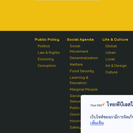
Public Policy
Social Agenda
Life & Culture
Politics
Social
Global
Movement
Law & Rights
Urban
Decentralization
Economy
Local
Welfare
Corruption
Art & Design
Food Security
Culture
Learning &
Education
Marginal People
Gender &
Sexuality
ไทยพีบีเอสใช้
Public Health
Covid-19
เว็บไซต์ของเรามีการจัดเก็
Housing
เพิ่มเติม
Safety