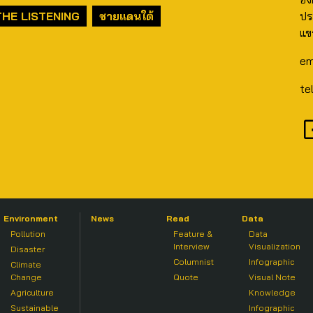
THE LISTENING
ชายแดนใต้
ปร
แข
em
te
Environment
News
Read
Data
Pollution
Feature &
Data
Interview
Visualization
Disaster
Columnist
Infographic
Climate
Change
Quote
Visual Note
Agriculture
Knowledge
Sustainable
Infographic