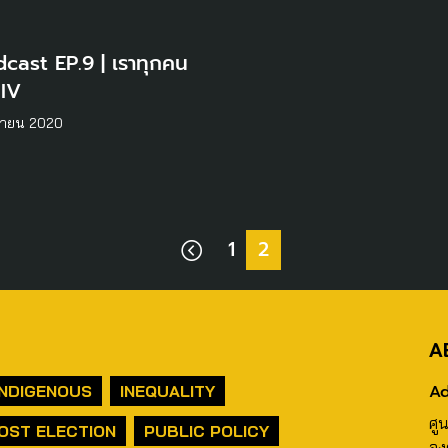
cast EP.9 | เราทุกคน
HIV
กายน 2020
1
2
A
Ad
INDIGENOUS
INEQUALITY
ศู
OST ELECTION
PUBLIC POLICY
อง