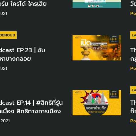
์ม ใครได้-ใครเสีย
ว
2021
Po
IGENOUS
L
cast EP.23 | จับ
Th
หาบางกลอย
กฎ
2021
Po
L
st EP.14 | #สิทธิที่รุ่น
Th
พลเมือง สิทธิทางการเมือง
ก๊
 2021
Po