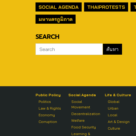
SOCIAL AGENDA
THAIPROTESTS
มหานครภูมิภาค
SEARCH
Public Policy
Social Agenda
Life & Culture
Politics
Social
Global
Movement
Law & Rights
Urban
Decentralization
Economy
Local
Welfare
Corruption
Art & Design
Food Security
Culture
Learning &