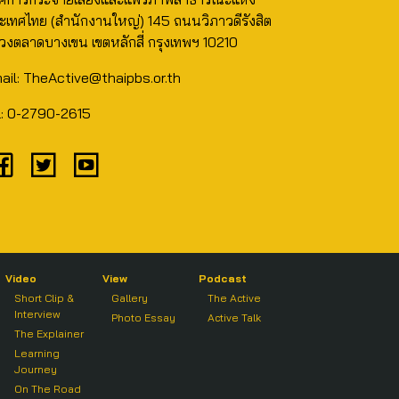
ะเทศไทย (สำนักงานใหญ่) 145 ถนนวิภาวดีรังสิต
วงตลาดบางเขน เขตหลักสี่ กรุงเทพฯ 10210
ail: TheActive@thaipbs.or.th
l: 0-2790-2615
Video
View
Podcast
Short Clip &
Gallery
The Active
Interview
Photo Essay
Active Talk
The Explainer
Learning
Journey
On The Road