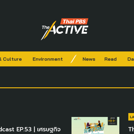
& Culture
Environment
News
Read
Da
L
cast EP.53 | เศรษฐกิจ
T