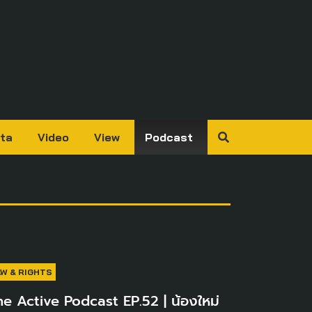
ta
Video
View
Podcast
AW & RIGHTS
he Active Podcast EP.52 | น้องใหม่