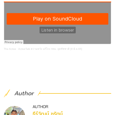
The Active
·
ActiveTalk ความหวัง แก้โกง กทม. ยุคชัชชาติ [9 มิ.ย.65]
Author
AUTHOR
ธีร์วัฒน์ ชูรัตน์