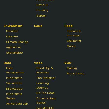
Covid-19
Housing
Safety
Environment
News
Read
Pollution
Feature &
Interview
Disaster
Columnist
Climate Change
Quote
Agriculture
Sustainable
Data
Video
View
Data
Short Clip &
Gallery
Visualization
Interview
Photo Essay
Infographic
The Explainer
Visual Note
Learning
Journey
Knowledge
On The Road
Infographic
Series
Documentary
Series
Active Data Lab
Live & Public