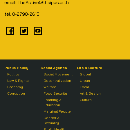
email: TheActive@thaipbs.or.th
tel: 0-2790-2615
Public Policy
Social Agenda
Life & Culture
Politics
Social Movement
Global
Law & Rights
Decentralization
Urban
Economy
Welfare
Local
Corruption
Food Security
Art & Design
Learning &
Culture
Education
Marginal People
Gender &
Sexuality
Public Health