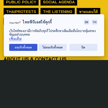
PUBLIC POLICY
SOCIAL AGENDA
THAIPROTESTS
THE LISTENING
ชายแดนใต้
มหานครภูมิภาค
ไทยพีบีเอสใช้คุกกี้
EN
TH
เว็บไซต์ของเรามีการจัดเก็บคุกกี้ โปรดศึกษาเพิ่มเติมที่นโยบายคุ้มครอง
SEARCH
ข้อมูลส่วนบุคคล
เพิ่มเติม
ยอมรับทั้งหมด
ไม่ยอมรับทั้งหมด
ปิด
ABOUT US & CONTACT US
Address:
ศูนย์สื่อสารวาระทางสังคมและนโยบายสาธารณะ องค์การกระจาย
เสียงและแพร่ภาพสาธารณะแห่งประเทศไทย (สำนักงานใหญ่) 145
ถนนวิภาวดีรังสิต แขวงตลาดบางเขน เขตหลักสี่ กรุงเทพฯ 10210
email: TheActive@thaipbs.or.th
tel: 0-2790-2615