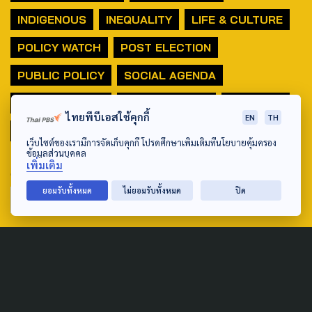
INDIGENOUS
INEQUALITY
LIFE & CULTURE
POLICY WATCH
POST ELECTION
PUBLIC POLICY
SOCIAL AGENDA
THAIPROTESTS
THE LISTENING
ชายแดนใต้
ไทยพีบีเอสใช้คุกกี้
EN
TH
มหานครภูมิภาค
เว็บไซต์ของเรามีการจัดเก็บคุกกี้ โปรดศึกษาเพิ่มเติมที่นโยบายคุ้มครอง
ข้อมูลส่วนบุคคล
เพิ่มเติม
SEARCH
ยอมรับทั้งหมด
ไม่ยอมรับทั้งหมด
ปิด
ABOUT US & CONTACT US
Address:
ศูนย์สื่อสารวาระทางสังคมและนโยบายสาธารณะ องค์การกระจาย
เสียงและแพร่ภาพสาธารณะแห่งประเทศไทย (สำนักงานใหญ่) 145