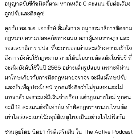
อนุญาตขับขี่กี่ชนิดก็ตาม หากเหลือ 0 คะแนน ขับต่อเสี่ยง
ถูกปรับและติดคุก!
คุยกับ พล.ต.ต. เอกรักษ์ ลิ้มสังกาศ อนุกรรมาธิการติดตาม
กฎหมายความปลอดภัยทางถนน สภาผู้แทนราษฎร และ
รองเลขาธิการ ปปง. ที่จะมาบอกเล่าและสร้างความเข้าใจ
ถึงการบังคับใช้กฎหมาย ภายใต้นโยบายตัดแต้มใบขับขี่ ที่
จะเริ่มบังคับใช้ในปี 2566 อย่างเต็มรูปแบบ เพราะที่ผ่าน
มาโทษเกี่ยวกับการผิดกฎหมายจราจร จะมีแต่โทษปรับ
และบำเพ็ญประโยชน์ ทุกคนจึงคิดว่าไม่รุนแรงและไม่
เกรงกลัว เพราะแค่มีเงินจ่ายก็จบ แต่กฎหมายใหม่ ทุกคน
จะมี 12 คะแนนต่อปีเท่ากัน ทำผิดกฎจราจรแบบไหนตัด
เท่าไหร่และแนวโน้มอุบัติเหตุไทยเป็นอย่างไรไปฟังกัน
ชวนคุยโดย นิตยา กีรติเสริมสิน ใน The Active Podcast