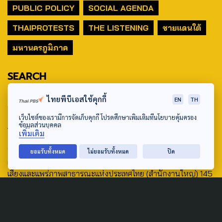
PUBLIC POLICY
SOCIAL AGENDA
THAIPROTESTS
THE LISTENING
ชายแดนใต้
มหานครภูมิภาค
SEARCH
ไทยพีบีเอสใช้คุกกี้
EN
TH
เว็บไซต์ของเรามีการจัดเก็บคุกกี้ โปรดศึกษาเพิ่มเติมที่นโยบายคุ้มครอง
ABOUT US & CONTACT US
ข้อมูลส่วนบุคคล
เพิ่มเติม
Address:
ยอมรับทั้งหมด
ไม่ยอมรับทั้งหมด
ปิด
ศูนย์สื่อสารวาระทางสังคมและนโยบายสาธารณะ องค์การกระจาย
เสียงและแพร่ภาพสาธารณะแห่งประเทศไทย (สำนักงานใหญ่) 145
ถนนวิภาวดีรังสิต แขวงตลาดบางเขน เขตหลักสี่ กรุงเทพฯ 10210
email: TheActive@thaipbs.or.th