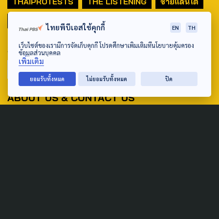
THAIPROTESTS
THE LISTENING
ชายแดนใต้
มหานครภูมิภาค
ไทยพีบีเอสใช้คุกกี้
EN
TH
เว็บไซต์ของเรามีการจัดเก็บคุกกี้ โปรดศึกษาเพิ่มเติมที่นโยบายคุ้มครอง
SEARCH
ข้อมูลส่วนบุคคล
เพิ่มเติม
ยอมรับทั้งหมด
ไม่ยอมรับทั้งหมด
ปิด
ABOUT US & CONTACT US
Address:
ศูนย์สื่อสารวาระทางสังคมและนโยบายสาธารณะ องค์การกระจาย
เสียงและแพร่ภาพสาธารณะแห่งประเทศไทย (สำนักงานใหญ่) 145
ถนนวิภาวดีรังสิต แขวงตลาดบางเขน เขตหลักสี่ กรุงเทพฯ 10210
email: TheActive@thaipbs.or.th
tel: 0-2790-2615