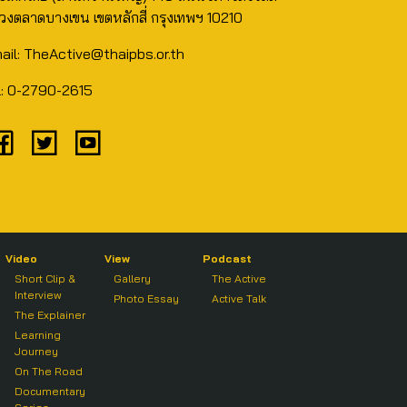
วงตลาดบางเขน เขตหลักสี่ กรุงเทพฯ 10210
ail: TheActive@thaipbs.or.th
l: 0-2790-2615
Video
View
Podcast
Short Clip &
Gallery
The Active
Interview
Photo Essay
Active Talk
The Explainer
Learning
Journey
On The Road
Documentary