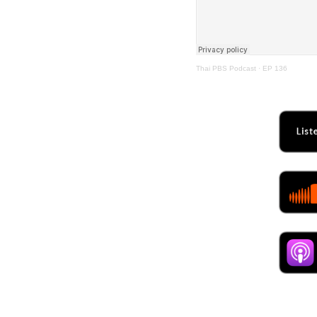
Thai PBS Podcast
·
EP 136