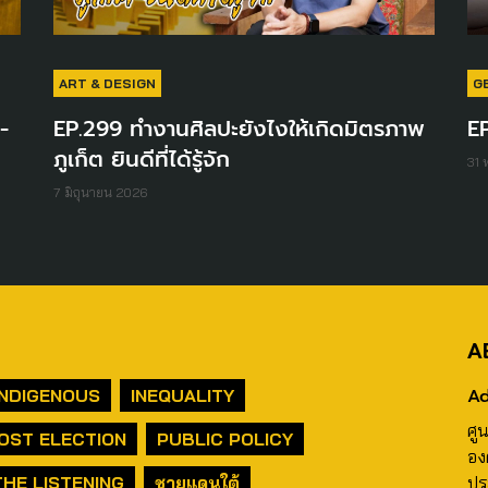
ART & DESIGN
G
-
EP.299 ทำงานศิลปะยังไงให้เกิดมิตรภาพ
EP
ภูเก็ต ยินดีที่ได้รู้จัก
31
7 มิถุนายน 2026
A
Ad
INDIGENOUS
INEQUALITY
ศู
OST ELECTION
PUBLIC POLICY
อง
THE LISTENING
ชายแดนใต้
ปร