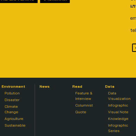
แข
em
te
Environment
News
Read
Data
Pollution
Feature &
Data
Interview
Visualization
Disaster
Columnist
Infographic
Climate
Change
Quote
Visual Note
Agriculture
Knowledge
Sustainable
Infographic
Series