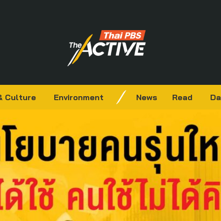
& Culture
Environment
News
Read
Da