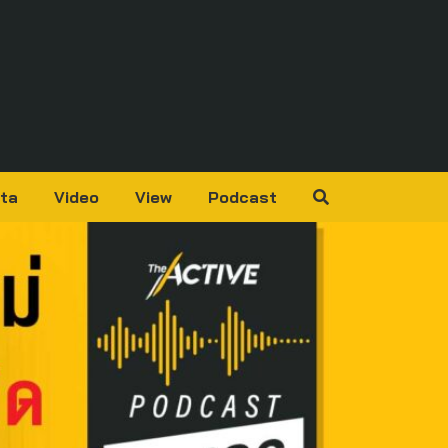
ta
Video
View
Podcast