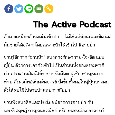
The Active Podcast
ถ้าเธอเหนื่อยล้าจงเดินเข้าป่า … ไม่ใช่แค่ท่อนเพลงฮิต แต่
มันช่วยได้จริง ๆ โดยเฉพาะถ้าได้เข้าไป #อาบป่า
ชวนรู้จักการ “อาบป่า” แนวทางรักษากาย-ใจ-จิต แบบ
ญี่ปุ่น ด้วยการเอาตัวเข้าไปเป็นส่วนหนึ่งของธรรมชาติ
ผ่านประสาทสัมผัสทั้ง 5 การันตีโดยผู้เชี่ยวชาญหลาย
ท่าน ถึงผลลัพธ์อันมหัศจรรย์ ถึงขั้นที่หมอในญี่ปุ่นบางคน
สั่งให้คนไข้ไปอาบป่าแทนการกินยา
ชวนฟังแนวคิดและประโยชน์จากการอาบป่า กับ
นพ.รังสฤษฎ์ กาญจนะวณิชย์ หรือ หมอหม่อง อาจารย์