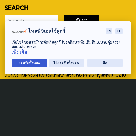
SEARCH
ไทยพีบีเอสใช้คุกกี้
EN
TH
ABOUT US & CONTACT US
เว็บไซต์ของเรามีการจัดเก็บคุกกี้ โปรดศึกษาเพิ่มเติมที่นโยบายคุ้มครอง
ข้อมูลส่วนบุคคล
Address:
เพิ่มเติม
ศูนย์สื่อสารวาระทางสังคมและนโยบายสาธารณะ องค์การกระจาย
ยอมรับทั้งหมด
ไม่ยอมรับทั้งหมด
ปิด
เสียงและแพร่ภาพสาธารณะแห่งประเทศไทย (สำนักงานใหญ่) 145
ถนนวิภาวดีรังสิต แขวงตลาดบางเขน เขตหลักสี่ กรุงเทพฯ 10210
email: TheActive@thaipbs.or.th
tel: 0-2790-2615