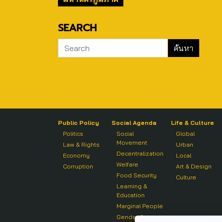
SEARCH
Public Policy
Social Agenda
Life & Culture
Politics
Social
Global
Movement
Law & Rights
Urban
Decentralization
Economy
Local
Welfare
Corruption
Art & Design
Food Security
Culture
Learning &
Education
Marginal People
Gender &