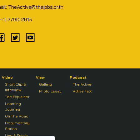
ail: TheActive@thaipbs.or.th
l: 0-2790-2615
Video
View
Podcast
Short Clip &
Gallery
The Active
Interview
Photo Essay
Active Talk
The Explainer
Learning
Journey
On The Road
Documentary
Series
Live & Public