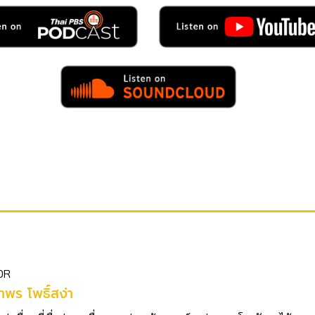
OR
พร โพธิ์สง่า