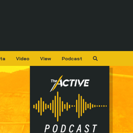
ta
Video
View
Podcast