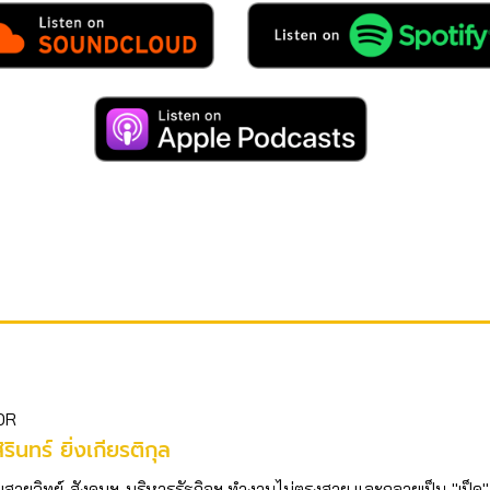
OR
ิรินทร์ ยิ่งเกียรติกุล
บสายวิทย์-สังคมฯ-บริหารรัฐกิจฯ ทำงานไม่ตรงสาย และกลายเป็น "เป็ด"