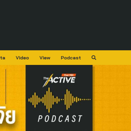
ta
Video
View
Podcast