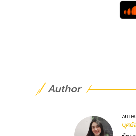
Author
AUTH
บุศย์ส
เรียนจ