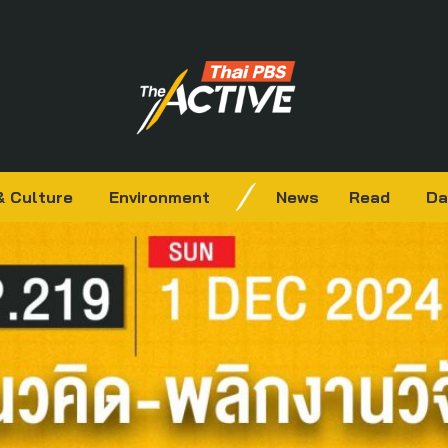
& Culture
Environment
News
Read
Da