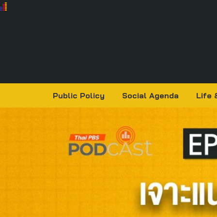
Public Policy
Social Agenda
Life 