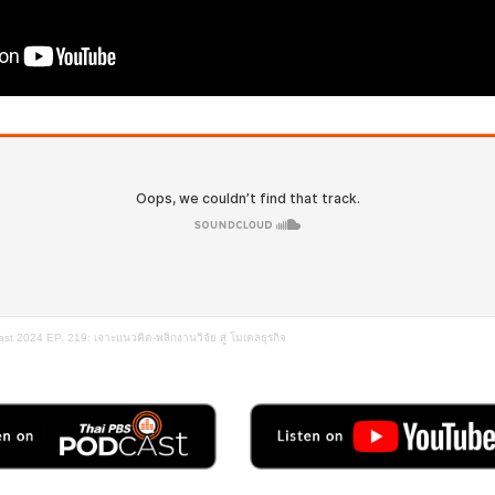
st 2024 EP. 219: เจาะแนวคิด-พลิกงานวิจัย สู่ โมเดลธุรกิจ