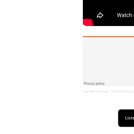
Thai PBS Podcast
·
The Active Podca