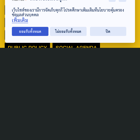
ACTIVE DATA LAB
ENVIRONMENT
เว็บไซต์ของเรามีการจัดเก็บคุกกี้ โปรดศึกษาเพิ่มเติมที่นโยบายคุ้มครอง
ข้อมูลส่วนบุคคล
เพิ่มเติม
INDIGENOUS
INEQUALITY
LIFE & CULTURE
ยอมรับทั้งหมด
ไม่ยอมรับทั้งหมด
ปิด
POLICY WATCH
POST ELECTION
PUBLIC POLICY
SOCIAL AGENDA
THAIPROTESTS
THE LISTENING
ชายแดนใต้
มหานครภูมิภาค
SEARCH
ABOUT US & CONTACT US
Address: