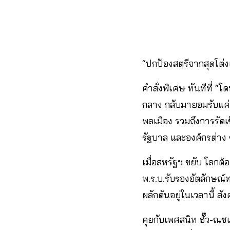
“ปกป้องสตรีจากสุดโต่ง
คำสั่งพิเศษ ทันทีที่ 
กลาง กลับมายอมรับแค่
พลเมือง รวมถึงการรัดเ
รัฐบาล และองค์กรต่าง
เมื่อสหรัฐฯ ขยับ โลก
พ.ร.บ.รับรองอัตลักษณ
ผลักดันอยู่ในเวลานี้ ส
คุยกับเพศสนิท ฮั๊ว-ณช