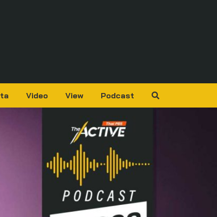
ta
Video
View
Podcast