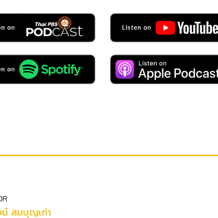
OR
รจน์ สมบุญเก่า