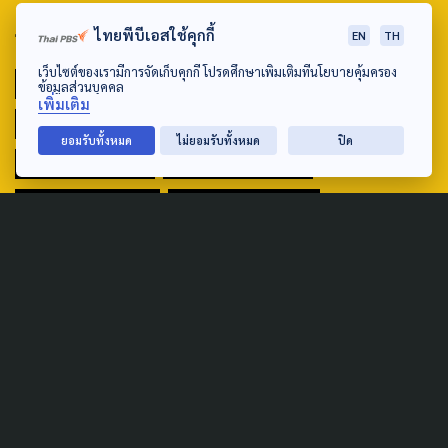
ไทยพีบีเอสใช้คุกกี้
TAG
EN
TH
เว็บไซต์ของเรามีการจัดเก็บคุกกี้ โปรดศึกษาเพิ่มเติมที่นโยบายคุ้มครอง
ACTIVE DATA LAB
ENVIRONMENT
ข้อมูลส่วนบุคคล
เพิ่มเติม
INDIGENOUS
INEQUALITY
LIFE & CULTURE
ยอมรับทั้งหมด
ไม่ยอมรับทั้งหมด
ปิด
POLICY WATCH
POST ELECTION
PUBLIC POLICY
SOCIAL AGENDA
THAIPROTESTS
THE LISTENING
ชายแดนใต้
มหานครภูมิภาค
SEARCH
ABOUT US & CONTACT US