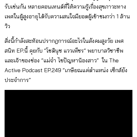
รับเช่นกัน หลายคอนเทนต์ที่ให้ความรู้เรื่องสุขภาวะทาง
เพศในผู้สูงอายุได้รับความสนใจมียอดผู้เข้าชมกว่า 1 ล้าน
วิว
สิ่งนี้กำลังสะท้อนปรากฎการณ์อะไรในสังคมสูงวัย เพศ
สนิท EP.นี้ คุยกับ “โชตินุช แววเพ็ชร” พยาบาลวิชาชีพ
และเจ้าของช่อง “แม่จ๋า ไขปัญหาน้องสาว” ใน The
Active Podcast EP.249 “เกษียณแค่ตำแหน่ง เซ็กส์ยัง
ประจำการ”