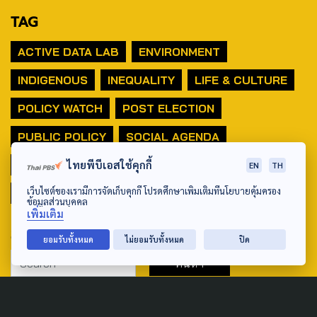
TAG
ACTIVE DATA LAB
ENVIRONMENT
INDIGENOUS
INEQUALITY
LIFE & CULTURE
POLICY WATCH
POST ELECTION
PUBLIC POLICY
SOCIAL AGENDA
THAIPROTESTS
THE LISTENING
ชายแดนใต้
ไทยพีบีเอสใช้คุกกี้
EN
TH
เว็บไซต์ของเรามีการจัดเก็บคุกกี้ โปรดศึกษาเพิ่มเติมที่นโยบายคุ้มครอง
มหานครภูมิภาค
ข้อมูลส่วนบุคคล
เพิ่มเติม
SEARCH
ยอมรับทั้งหมด
ไม่ยอมรับทั้งหมด
ปิด
ABOUT US & CONTACT US