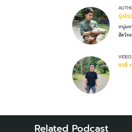
AUTH
รุ่งโ
หนุ่มห
สัตว์ทะ
VIDEO
ชาลี 
Related Podcast