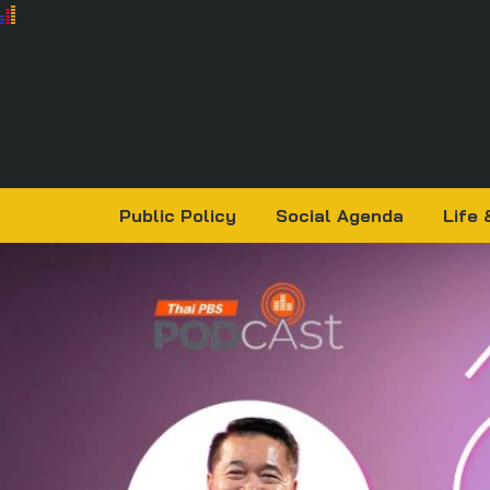
Public Policy
Social Agenda
Life 