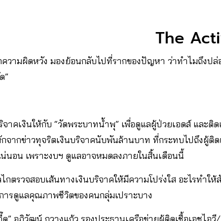
The Act
ากความผิดหวัง มองย้อนกลับไปที่รากของปัญหา ว่าทำไมถึงปล่อ
ัด”
จาคเงินให้กับ “วัดพระบาทน้ำพุ” เพื่อดูแลผู้ป่วยเอดส์ และติดเช
ักจากข่าวทุจริตเงินบริจาคนับพันล้านบาท ที่กระทบไปถึงผู้ติดเ
่แน่นอน เพราะงบฯ ดูแลอาจหมดลงภายในสิ้นเดือนนี้
ตรวจสอบเส้นทางเงินบริจาคให้มีความโปร่งใส อะไรทำให้สั
ในการดูแลคุณภาพชีวิตของคนกลุ่มเปราะบาง
“จี๊ด” อภิวัฒน์ กวางแก้ว รองประธานเครือข่ายผู้ติดเชื้อเอชไอ