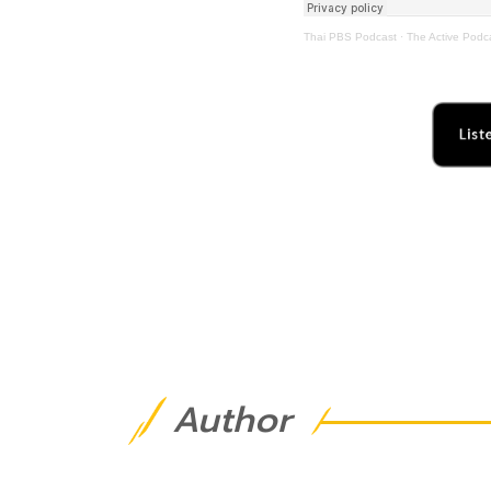
Thai PBS Podcast
·
The Active Podc
Author