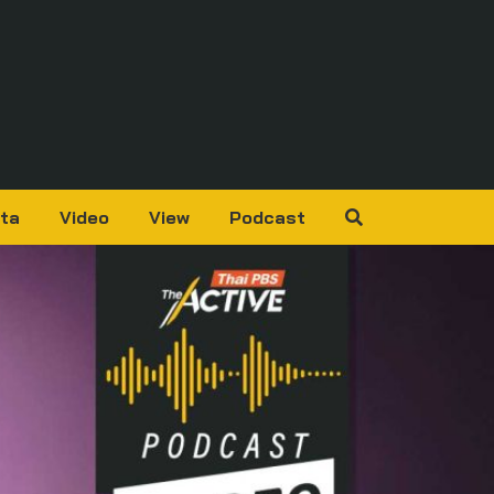
ta
Video
View
Podcast