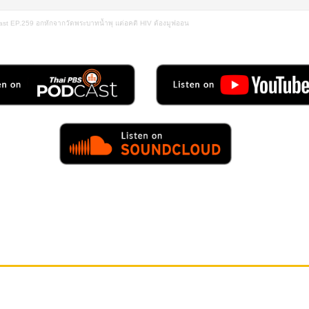
ast EP.259 อกหักจากวัดพระบาทน้ำพุ แต่อคติ HIV ต้องมูฟออน