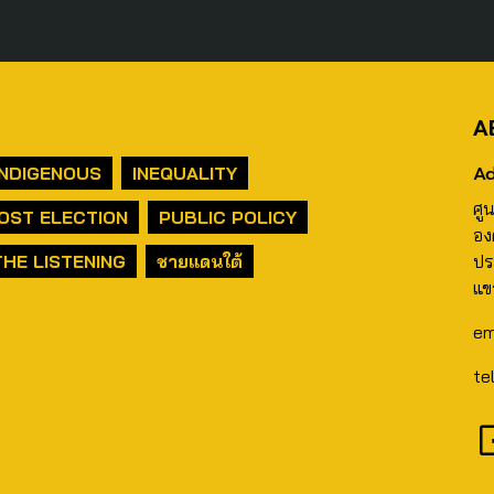
A
Ad
INDIGENOUS
INEQUALITY
ศู
OST ELECTION
PUBLIC POLICY
อง
THE LISTENING
ชายแดนใต้
ปร
แข
em
te