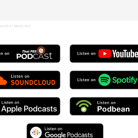
ast EP.27 What's R2P