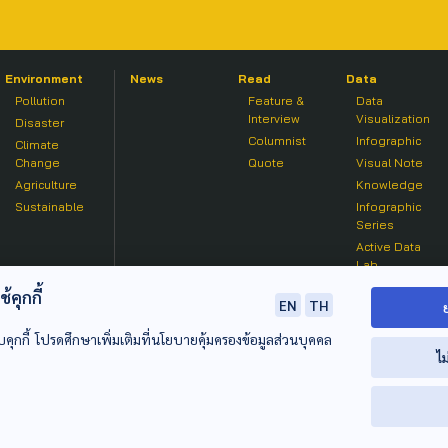
Environment
News
Read
Data
Pollution
Feature &
Data
Interview
Visualization
Disaster
Columnist
Infographic
Climate
Change
Quote
Visual Note
Agriculture
Knowledge
Sustainable
Infographic
Series
Active Data
Lab
คุกกี้
EN
TH
บคุกกี้ โปรดศึกษาเพิ่มเติมที่นโยบายคุ้มครองข้อมูลส่วนบุคคล
ไม
© 2020 องค์การกระจายเสียงและแพร่ภาพสาธารณะแห่งประเทศไท