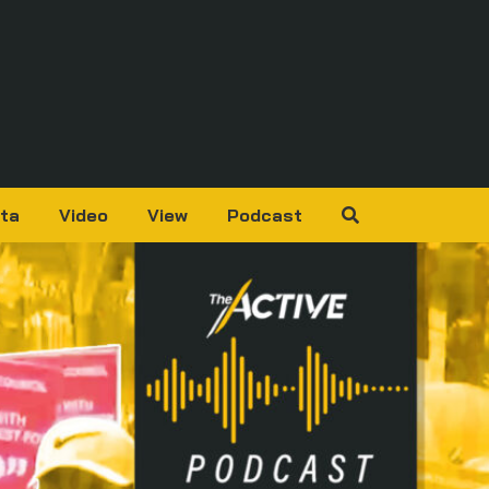
ta
Video
View
Podcast