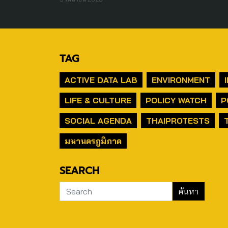
TAG
ACTIVE DATA LAB
ENVIRONMENT
LIFE & CULTURE
POLICY WATCH
P
SOCIAL AGENDA
THAIPROTESTS
มหานครภูมิภาค
SEARCH