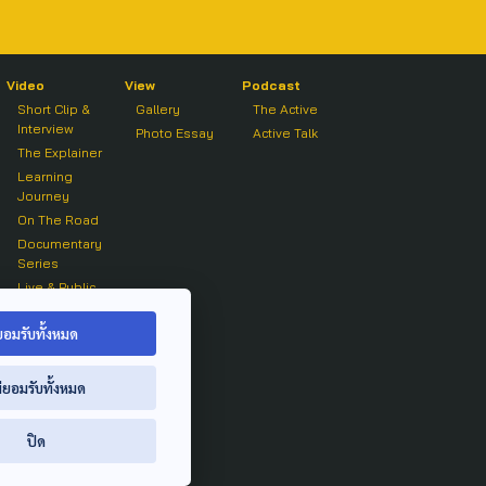
Video
View
Podcast
Short Clip &
Gallery
The Active
Interview
Photo Essay
Active Talk
The Explainer
Learning
Journey
On The Road
Documentary
Series
Live & Public
Forum
On air Clip
ยอมรับทั้งหมด
่ยอมรับทั้งหมด
ปิด
ย