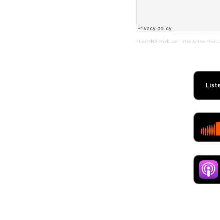
Thai PBS Podcast
·
The Active Podc