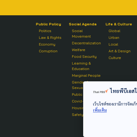
Public Policy
Social Agenda
Life & Culture
Politics
Social
Global
Movement
Law & Rights
Urban
Decentralization
Economy
Local
Welfare
Corruption
Art & Design
Food Security
Culture
Learning &
Education
Marginal People
Gender &
Sexuality
ไทยพีบีเอสใช้
Public Health
Covid-19
เว็บไซต์ของเรามีการจัดเก็
Housing
เพิ่มเติม
Safety