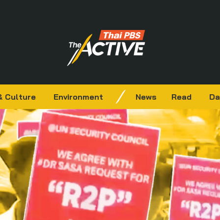
& Culture
Environment
News
Read
Da