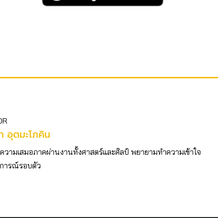
OR
ตา อุตมะโภคิน
วามเสมอภาคผ่านงานทั้งศาสตร์และศิลป์ พยายามทำความเข้าใจ
การณ์รอบตัว