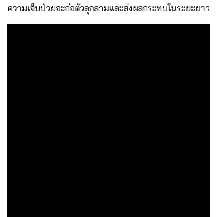
ความเจ็บป่วยจะก่อตัวลุกลามและส่งผลกระทบในระยะยาว