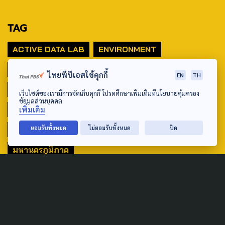
TAG
ACTIVE DATA LAB
ENVIRONMENT
INDIGENOUS
INEQUALITY
LIFE & CULTURE
ไทยพีบีเอสใช้คุกกี้
EN
TH
POLICY WATCH
POST ELECTION
เว็บไซต์ของเรามีการจัดเก็บคุกกี้ โปรดศึกษาเพิ่มเติมที่นโยบายคุ้มครอง
ข้อมูลส่วนบุคคล
PUBLIC POLICY
SOCIAL AGENDA
เพิ่มเติม
ยอมรับทั้งหมด
ไม่ยอมรับทั้งหมด
ปิด
THAIPROTESTS
THE LISTENING
ชายแดนใต้
มหานครภูมิภาค
SEARCH