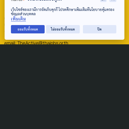
Address:
เว็บไซต์ของเรามีการจัดเก็บคุกกี้ โปรดศึกษาเพิ่มเติมที่นโยบายคุ้มครอง
ข้อมูลส่วนบุคคล
ศูนย์สื่อสารวาระทางสังคมและนโยบายสาธารณะ องค์การกระจาย
เพิ่มเติม
เสียงและแพร่ภาพสาธารณะแห่งประเทศไทย (สำนักงานใหญ่) 145
ยอมรับทั้งหมด
ไม่ยอมรับทั้งหมด
ปิด
ถนนวิภาวดีรังสิต แขวงตลาดบางเขน เขตหลักสี่ กรุงเทพฯ 10210
email: TheActive@thaipbs.or.th
tel: 0-2790-2615
Public Policy
Social Agenda
Life & Culture
Politics
Social Movement
Global
Law & Rights
Decentralization
Urban
Economy
Welfare
Local