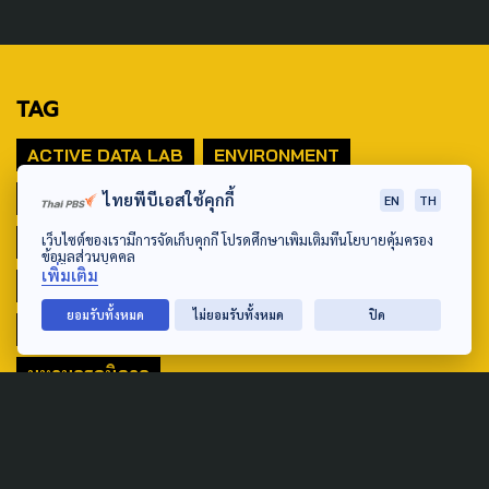
TAG
ACTIVE DATA LAB
ENVIRONMENT
INDIGENOUS
INEQUALITY
LIFE & CULTURE
ไทยพีบีเอสใช้คุกกี้
EN
TH
เว็บไซต์ของเรามีการจัดเก็บคุกกี้ โปรดศึกษาเพิ่มเติมที่นโยบายคุ้มครอง
POLICY WATCH
POST ELECTION
ข้อมูลส่วนบุคคล
เพิ่มเติม
PUBLIC POLICY
SOCIAL AGENDA
ยอมรับทั้งหมด
ไม่ยอมรับทั้งหมด
ปิด
THAIPROTESTS
THE LISTENING
ชายแดนใต้
มหานครภูมิภาค
SEARCH