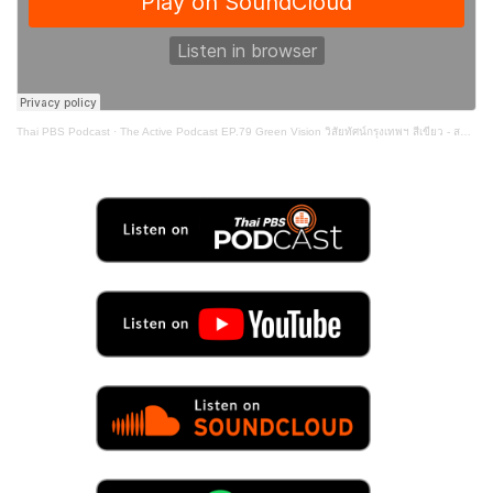
Thai PBS Podcast
·
The Active Podcast EP.79 Green Vision วิสัยทัศน์กรุงเทพฯ สีเขียว - สกลธี ภัททิยกุล