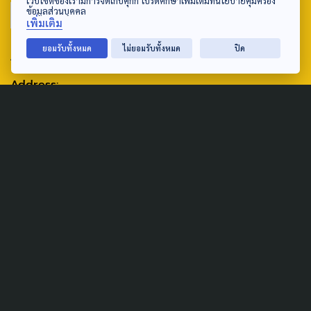
เว็บไซต์ของเรามีการจัดเก็บคุกกี้ โปรดศึกษาเพิ่มเติมที่นโยบายคุ้มครอง
ข้อมูลส่วนบุคคล
เพิ่มเติม
ยอมรับทั้งหมด
ไม่ยอมรับทั้งหมด
ปิด
ABOUT US & CONTACT US
Address:
ศูนย์สื่อสารวาระทางสังคมและนโยบายสาธารณะ องค์การกระจาย
เสียงและแพร่ภาพสาธารณะแห่งประเทศไทย (สำนักงานใหญ่) 145
ถนนวิภาวดีรังสิต แขวงตลาดบางเขน เขตหลักสี่ กรุงเทพฯ 10210
email: TheActive@thaipbs.or.th
tel: 0-2790-2615