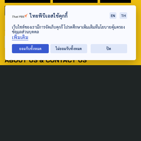
มหานครภูมิภาค
ไทยพีบีเอสใช้คุกกี้
EN
TH
SEARCH
เว็บไซต์ของเรามีการจัดเก็บคุกกี้ โปรดศึกษาเพิ่มเติมที่นโยบายคุ้มครอง
ข้อมูลส่วนบุคคล
เพิ่มเติม
ยอมรับทั้งหมด
ไม่ยอมรับทั้งหมด
ปิด
ABOUT US & CONTACT US
Address:
ศูนย์สื่อสารวาระทางสังคมและนโยบายสาธารณะ องค์การกระจาย
เสียงและแพร่ภาพสาธารณะแห่งประเทศไทย (สำนักงานใหญ่) 145
ถนนวิภาวดีรังสิต แขวงตลาดบางเขน เขตหลักสี่ กรุงเทพฯ 10210
email: TheActive@thaipbs.or.th
tel: 0-2790-2615