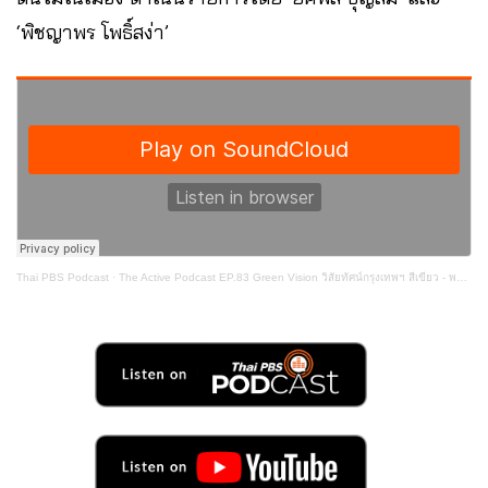
‘พิชญาพร โพธิ์สง่า’
Thai PBS Podcast
·
The Active Podcast EP.83 Green Vision วิสัยทัศน์กรุงเทพฯ สีเขียว - พล.ต.อ. อัศวิน ขวัญเมือง