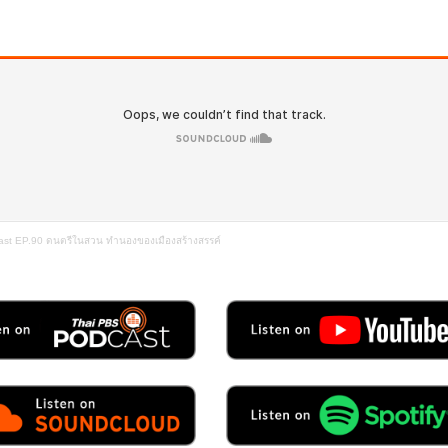
ast EP.90 ดนตรีในสวน ทำนองของเมืองสร้างสรรค์