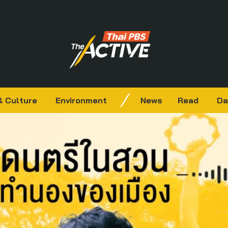
& Culture
Environment
News
Read
Da