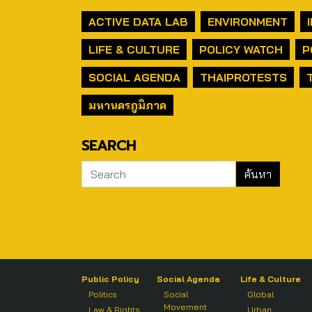
ACTIVE DATA LAB
ENVIRONMENT
LIFE & CULTURE
POLICY WATCH
P
SOCIAL AGENDA
THAIPROTESTS
มหานครภูมิภาค
SEARCH
Public Policy
Social Agenda
Life & Culture
Politics
Social
Global
Movement
Law & Rights
Urban