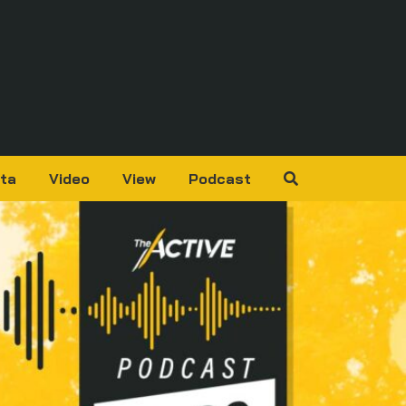
ta
Video
View
Podcast