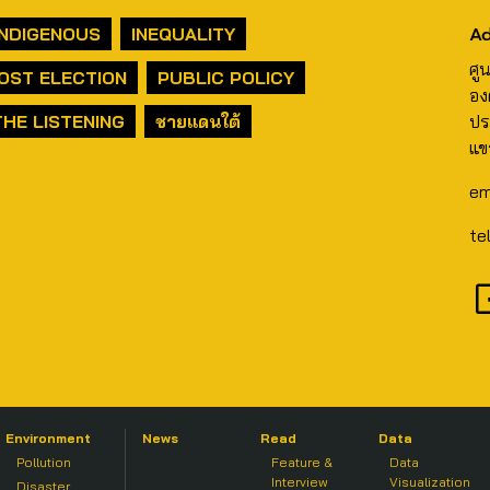
Ad
INDIGENOUS
INEQUALITY
ศู
OST ELECTION
PUBLIC POLICY
อง
THE LISTENING
ชายแดนใต้
ปร
แข
em
te
Environment
News
Read
Data
Pollution
Feature &
Data
Interview
Visualization
Disaster