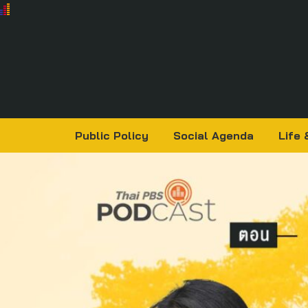
Public Policy
Social Agenda
Life 