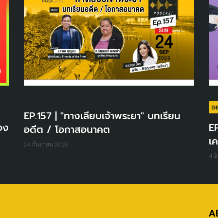
G
EP.157 | "ทางเลียบเจ้าพระยา" บทเรียน
อง
EP
อดีต / โอกาสอนาคต
เ
24 กันยายน 2023
4 ม
A