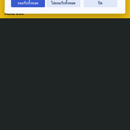
ABOUT US & CONTACT US
ยอมรับทั้งหมด
ไม่ยอมรับทั้งหมด
ปิด
Address:
ศูนย์สื่อสารวาระทางสังคมและนโยบายสาธารณะ องค์การกระจาย
เสียงและแพร่ภาพสาธารณะแห่งประเทศไทย (สำนักงานใหญ่) 145
ถนนวิภาวดีรังสิต แขวงตลาดบางเขน เขตหลักสี่ กรุงเทพฯ 10210
email: TheActive@thaipbs.or.th
tel: 0-2790-2615
Public Policy
Social Agenda
Life & Culture
Politics
Social Movement
Global
Law & Rights
Decentralization
Urban