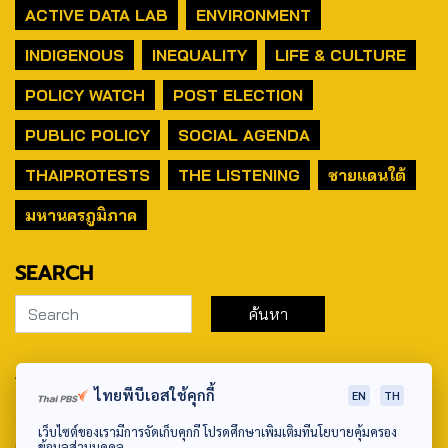
ACTIVE DATA LAB
ENVIRONMENT
INDIGENOUS
INEQUALITY
LIFE & CULTURE
POLICY WATCH
POST ELECTION
PUBLIC POLICY
SOCIAL AGENDA
THAIPROTESTS
THE LISTENING
ชายแดนใต้
มหานครภูมิภาค
SEARCH
ABOUT US & CONTACT US
ไทยพีบีเอสใช้คุกกี้
EN
TH
Address:
เว็บไซต์ของเรามีการจัดเก็บคุกกี้ โปรดศึกษาเพิ่มเติมที่นโยบายคุ้มครอง
ศูนย์สื่อสารวาระทางสังคมและนโยบายสาธารณะ องค์การกระจาย
ข้อมูลส่วนบุคคล