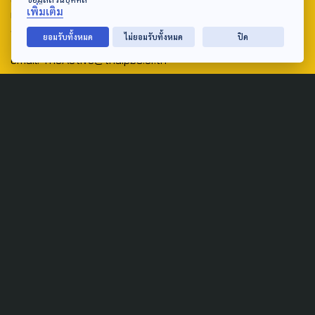
เพิ่มเติม
เสียงและแพร่ภาพสาธารณะแห่งประเทศไทย (สำนักงานใหญ่) 145
ถนนวิภาวดีรังสิต แขวงตลาดบางเขน เขตหลักสี่ กรุงเทพฯ 10210
ยอมรับทั้งหมด
ไม่ยอมรับทั้งหมด
ปิด
email: TheActive@thaipbs.or.th
tel: 0-2790-2615
Public Policy
Social Agenda
Life & Culture
Politics
Social Movement
Global
Law & Rights
Decentralization
Urban
Economy
Welfare
Local
Corruption
Food Security
Art & Design
Learning &
Culture
Education