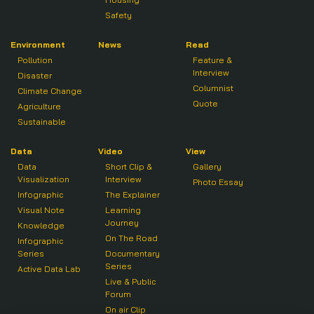
Safety
Environment
News
Read
Pollution
Feature &
Interview
Disaster
Columnist
Climate Change
Quote
Agriculture
Sustainable
Data
Video
View
Data
Short Clip &
Gallery
Visualization
Interview
Photo Essay
Infographic
The Explainer
Visual Note
Learning
Journey
Knowledge
On The Road
Infographic
Series
Documentary
Series
Active Data Lab
Live & Public
Forum
On air Clip