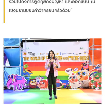
รวมไปถึงการพูดคุยถึงปัญหา และออกแบบ ใน
เชิงนิยามของคำว่าครอบครัวด้วย”