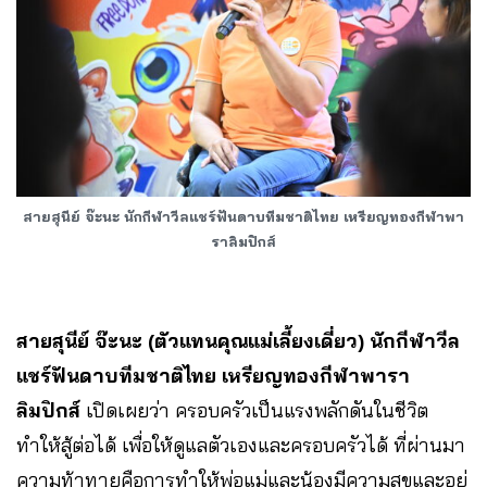
สายสุนีย์ จ๊ะนะ นักกีฬาวีลแชร์ฟันดาบทีมชาติไทย เหรียญทองกีฬาพา
ราลิมปิกส์
สายสุนีย์ จ๊ะนะ (ตัวแทนคุณแม่เลี้ยงเดี่ยว) นักกีฬาวีล
แชร์ฟันดาบทีมชาติไทย เหรียญทองกีฬาพารา
ลิมปิกส์
เปิดเผยว่า ครอบครัวเป็นแรงพลักดันในชีวิต
ทำให้สู้ต่อได้ เพื่อให้ดูแลตัวเองและครอบครัวได้ ที่ผ่านมา
ความท้าทายคือการทำให้พ่อแม่และน้องมีความสุขและอยู่