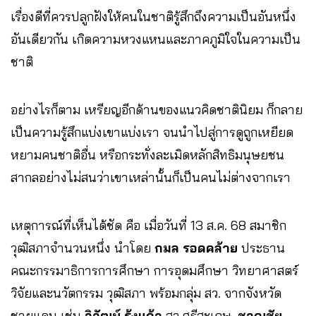
เรื่องดีที่ควรปลูกฝังให้คนในชาติรู้สึกถึงความเป็นอันหนึ่ง
อันเดียวกัน เกิดความหวงแหนและภาคภูมิใจในความเป็น
ชาติ
อย่างไรก็ตาม เหรียญอีกด้านของแนวคิดชาตินิยม ก็กลาย
เป็นความรู้สึกแบ่งเขาแบ่งเรา จนนำไปสู่การดูถูกเหยียด
หยามคนชาติอื่น หรือกระทั่งละเมิดหลักสิทธิมนุษยชน
สากลอย่างไม่สนว่าเขาเหล่านั้นก็เป็นคนไม่ต่างจากเรา
เหตุการณ์ที่เห็นได้ชัด คือ เมื่อวันที่ 13 ส.ค. 68 สมาชิก
วุฒิสภาจำนวนหนึ่ง นำโดย
กมล รอดคล้าย
ประธาน
คณะกรรมาธิการการศึกษา การอุดมศึกษา วิทยาศาสตร์
วิจัยและนวัตกรรม วุฒิสภา พร้อมกลุ่ม สว. จากจังหวัด
ชายแดน เช่น
วิวัฒน์ รุ้งแก้ว
สว.ศรีสะเกษ,
ชาญชัย