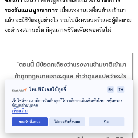
ชลนภา
เห็นว่า สิ่งที่รัฐต้องจัดเตรียม คือ
มาตรการ
รองรับแบบบูรณาการ
เมื่อแรงงานเคลื่อนย้ายเข้ามา
แล้ว จะมีชีวิตอยู่อย่างไร รวมไปถึงครอบครัวและผู้ติดตาม
จะดำรงสถานะใด มีคุณภาพชีวิตเพียงพอหรือไม่
“ตอนนี้ มีข้อถกเถียงว่าแรงงานข้ามชาติเข้ามา
ถ้าถูกกฏหมายเราจะดูแล คําว่าดูแลแปลว่าอะไร
ถ้าขยับจุดข้อถกเถียงก็คือ เขาควรได้การ
ไทยพีบีเอสใช้คุกกี้
EN
TH
คุ้มครองในฐานะคนทํางานไหม เขาควรได้รับสิทธิ์
เว็บไซต์ของเรามีการจัดเก็บคุกกี้ โปรดศึกษาเพิ่มเติมที่นโยบายคุ้มครอง
ข้อมูลส่วนบุคคล
ลูกหลานควรได้เข้าเรียนไหม ถ้าป่วยควรได้รับ
เพิ่มเติม
สิทธิ์ในการรักษามั้ย เอาแบบพื้นฐานที่สุดเลย”
ยอมรับทั้งหมด
ไม่ยอมรับทั้งหมด
ปิด