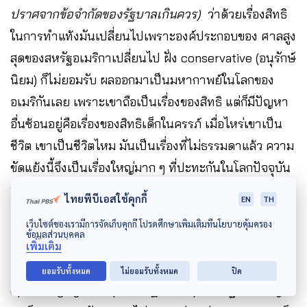
ปราศจากข้อจำกัดของรัฐบาลเกินควร)
ว่าด้วยเรื่องสิทธิ
ในการทำแท้งมันเปลี่ยนไปเพราะองค์ประกอบของ ศาลสูง
สุดของสหรัฐอเมริกาเปลี่ยนไป ​ฝั่ง conservative (อนุรักษ์
นิยม) ก็ไม่ยอมรับ ผลออกมาเป็นมหากาพย์ในโลกของ
อเมริกันเลย เพราะเขาถือเป็นเรื่องของสิทธิ แต่ก็มีปัญหา
อื่นซ้อนอยู่คือเรื่องของสิทธิเด็กในครรภ์ เมื่อไหร่เขาเป็น
ชีวิต เขาเป็นชีวิตไหม มันเป็นเรื่องที่ไม่ธรรมดาแล้ว ความ
ขัดแย้งนี้จึงเป็นเรื่องใหญ่มาก ๆ ที่ปะทะกันในโลกปัจจุบัน
นี้
ไทยพีบีเอสใช้คุกกี้
EN
TH
เว็บไซต์ของเรามีการจัดเก็บคุกกี้ โปรดศึกษาเพิ่มเติมที่นโยบายคุ้มครอง
ข้อมูลส่วนบุคคล
ดังนั้น นโยบายต่าง ๆ ​ถ้ามันไม่สำคัญก็จะไม่เกิดปัญหา
เพิ่มเติม
แบบนี้ขึ้น แต่ถ้านโยบายนั้นลึกพอที่จะไปสัมพันธ์กับ
ยอมรับทั้งหมด
ไม่ยอมรับทั้งหมด
ปิด
operating system (ระบบปฏิบัติการ) ที่เป็นฐานสำคัญ