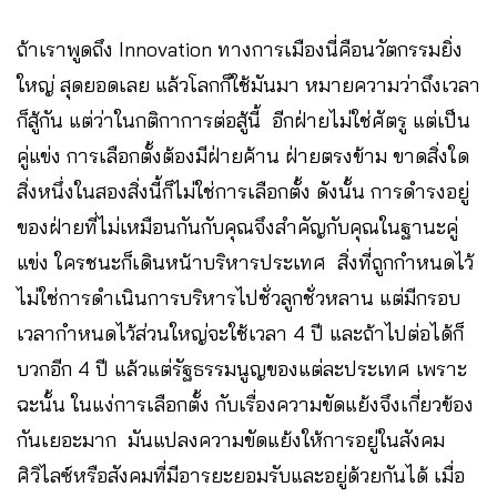
ถ้าเราพูดถึง Innovation ทางการเมืองนี่คือนวัตกรรมยิ่ง
ใหญ่ สุดยอดเลย แล้วโลกก็ใช้มันมา หมายความว่าถึงเวลา
ก็สู้กัน แต่ว่าในกติกาการต่อสู้นี้ อีกฝ่ายไม่ใช่ศัตรู แต่เป็น
คู่แข่ง การเลือกตั้งต้องมีฝ่ายค้าน ฝ่ายตรงข้าม ขาดสิ่งใด
สิ่งหนึ่งในสองสิ่งนี้ก็ไม่ใช่การเลือกตั้ง ดังนั้น การดำรงอยู่
ของฝ่ายที่ไม่เหมือนกันกับคุณจึงสำคัญกับคุณในฐานะคู่
แข่ง ใครชนะก็เดินหน้าบริหารประเทศ สิ่งที่ถูกกำหนดไว้
ไม่ใช่การดำเนินการบริหารไปชั่วลูกชั่วหลาน แต่มีกรอบ
เวลากำหนดไว้ส่วนใหญ่จะใช้เวลา 4 ปี และถ้าไปต่อได้ก็
บวกอีก 4 ปี แล้วแต่รัฐธรรมนูญของแต่ละประเทศ เพราะ
ฉะนั้น ในแง่การเลือกตั้ง กับเรื่องความขัดแย้งจึงเกี่ยวข้อง
กันเยอะมาก มันแปลงความขัดแย้งให้การอยู่ในสังคม
ศิวิไลซ์หรือสังคมที่มีอารยะยอมรับและอยู่ด้วยกันได้ เมื่อ