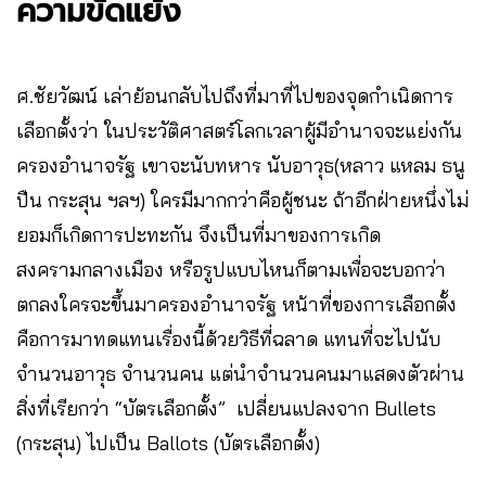
ความขัดแย้ง
ศ.ชัยวัฒน์ เล่าย้อนกลับไปถึงที่มาที่ไปของจุดกำเนิดการ
เลือกตั้งว่า ในประวัติศาสตร์โลกเวลาผู้มีอำนาจจะแย่งกัน
ครองอำนาจรัฐ เขาจะนับทหาร นับอาวุธ(หลาว แหลม ธนู
ปืน กระสุน ฯลฯ) ใครมีมากกว่าคือผู้ชนะ ถ้าอีกฝ่ายหนึ่งไม่
ยอมก็เกิดการปะทะกัน จึงเป็นที่มาของการเกิด
สงครามกลางเมือง หรือรูปแบบไหนก็ตามเพื่อจะบอกว่า
ตกลงใครจะขึ้นมาครองอำนาจรัฐ หน้าที่ของการเลือกตั้ง
คือการมาทดแทนเรื่องนี้ด้วยวิธีที่ฉลาด แทนที่จะไปนับ
จำนวนอาวุธ จำนวนคน แต่นำจำนวนคนมาแสดงตัวผ่าน
สิ่งที่เรียกว่า “บัตรเลือกตั้ง” เปลี่ยนแปลงจาก Bullets
(กระสุน) ไปเป็น Ballots (บัตรเลือกตั้ง)